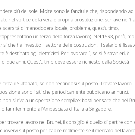
dere più del sole. Molte sono le fanciulle che, rispondendo ad
ate nel vortice della vera e propria prostituzione; schiave nell’
te scarsità di manodopera locale; problema, quest’ultimo,
 rappresentano un terzo della forza lavoro). Nel 1998, però, molt
 che ha investito il settore delle costruzioni. Il salario è fissat
 destinata agli elettricisti. Per lavorare lì, se si è stranieri, è
di due anni. Quest’ultimo deve essere richiesto dalla Società
e circa il Sultanato, se non recandosi sul posto. Trovare lavoro
sposizione sono i siti che periodicamente pubblicano annunci.
a non si rivela un’operazione semplice: basti pensare che nel Br
o far riferimento all’Ambasciata di Italia a Singapore.
per trovare lavoro nel Brunei, il consiglio è quello di partire con a
muovervi sul posto per capire realmente se il mercato del lavor