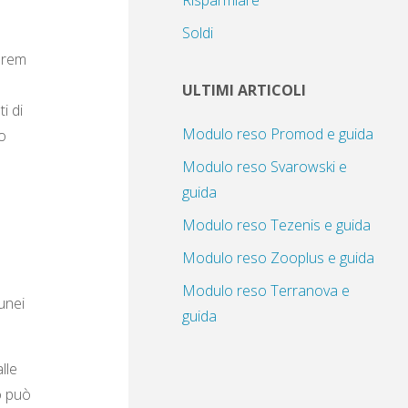
Risparmiare
Soldi
harem
ULTIMI ARTICOLI
i di
Modulo reso Promod e guida
o
Modulo reso Svarowski e
guida
Modulo reso Tezenis e guida
Modulo reso Zooplus e guida
Modulo reso Terranova e
unei
guida
lle
o può