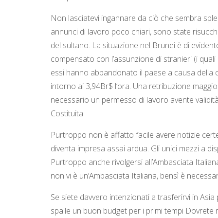
Non lasciatevi ingannare da ciò che sembra splen
annunci di lavoro poco chiari, sono state risucchi
del sultano. La situazione nel Brunei è di eviden
compensato con l’assunzione di stranieri (i quali
essi hanno abbandonato il paese a causa della crisi
intorno ai 3,94Br$ l’ora. Una retribuzione maggiore è
necessario un permesso di lavoro avente validità 
Costituita
Purtroppo non è affatto facile avere notizie cert
diventa impresa assai ardua. Gli unici mezzi a di
Purtroppo anche rivolgersi all’Ambasciata Italian
non vi è un’Ambasciata Italiana, bensì è necessari
Se siete davvero intenzionati a trasferirvi in Asia 
spalle un buon budget per i primi tempi Dovrete 