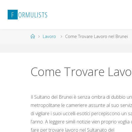
Salta
al
F
O
R
M
U
L
I
S
T
S
contenuto
Home
Lavoro
Come Trovare Lavoro nel Brunei
Come Trovare Lavo
Il Sultano del Brunei è senza ombra di dubbio un
metropolitane le cameriere assunte al suo servizi
di vigilare i suoi uccelli esotici percepiscono un s
l’anno. A leggere simili notizie vien proprio vogli
fare per trovare lavoro nel Sultanato del