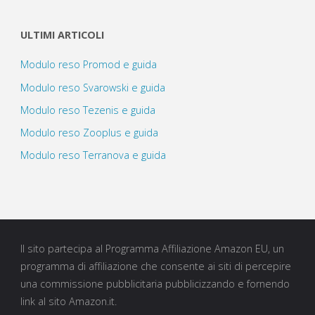
ULTIMI ARTICOLI
Modulo reso Promod e guida
Modulo reso Svarowski e guida
Modulo reso Tezenis e guida
Modulo reso Zooplus e guida
Modulo reso Terranova e guida
Il sito partecipa al Programma Affiliazione Amazon EU, un
programma di affiliazione che consente ai siti di percepire
una commissione pubblicitaria pubblicizzando e fornendo
link al sito Amazon.it.