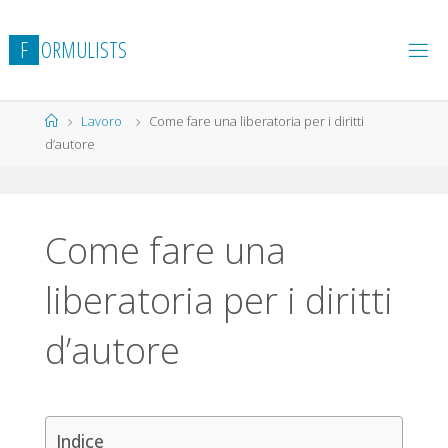
Salta
al
F
O
R
M
U
L
I
S
T
S
contenuto
Home
Lavoro
Come fare una liberatoria per i diritti
d’autore
Come fare una
liberatoria per i diritti
d’autore
Indice