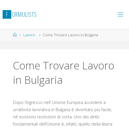
Salta
al
F
O
R
M
U
L
I
S
T
S
contenuto
Home
Lavoro
Come Trovare Lavoro in Bulgaria
Come Trovare Lavoro
in Bulgaria
Dopo l’ingresso nell’ Unione Europea accedere a
un’attività lavorativa in Bulgaria è diventato più facile,
né esistono restrizioni di sorta. Uno dei diritti
fondamentali dell’Unione è, infatti, quello della libera