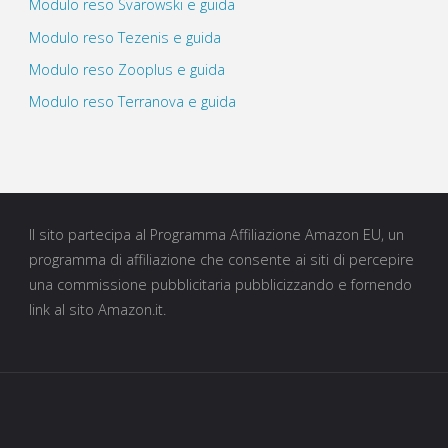
Modulo reso Svarowski e guida
Modulo reso Tezenis e guida
Modulo reso Zooplus e guida
Modulo reso Terranova e guida
Il sito partecipa al Programma Affiliazione Amazon EU, un
programma di affiliazione che consente ai siti di percepire
una commissione pubblicitaria pubblicizzando e fornendo
link al sito Amazon.it.