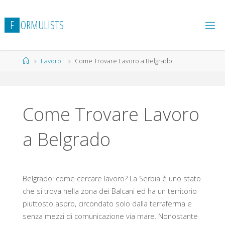
Salta
al
F
O
R
M
U
L
I
S
T
S
contenuto
Home
Lavoro
Come Trovare Lavoro a Belgrado
Come Trovare Lavoro
a Belgrado
Belgrado: come cercare lavoro? La Serbia è uno stato
che si trova nella zona dei Balcani ed ha un territorio
piuttosto aspro, circondato solo dalla terraferma e
senza mezzi di comunicazione via mare. Nonostante