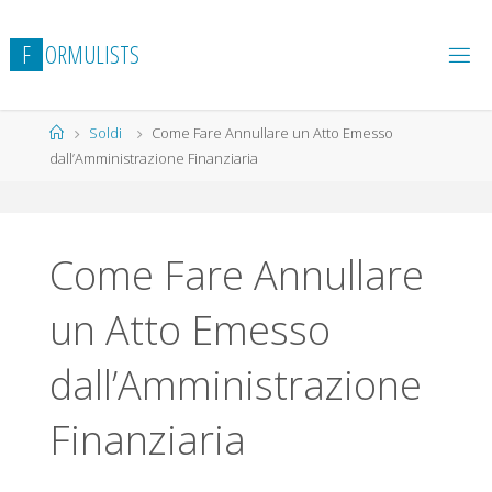
Salta
al
F
O
R
M
U
L
I
S
T
S
contenuto
Home
Soldi
Come Fare Annullare un Atto Emesso
dall’Amministrazione Finanziaria
Come Fare Annullare
un Atto Emesso
dall’Amministrazione
Finanziaria