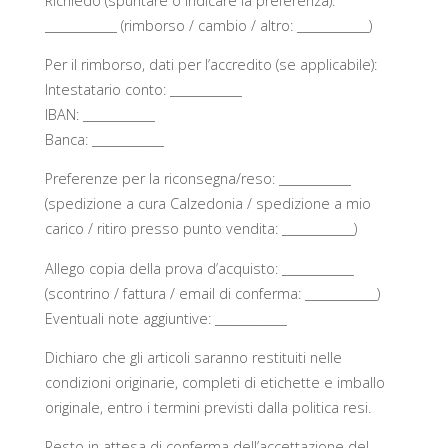
Richiedo (spuntare o indicare la preferenza):
____________ (rimborso / cambio / altro: ____________)
Per il rimborso, dati per l’accredito (se applicabile):
Intestatario conto: ____________
IBAN: ____________
Banca: ____________
Preferenze per la riconsegna/reso: ____________
(spedizione a cura Calzedonia / spedizione a mio
carico / ritiro presso punto vendita: ____________)
Allego copia della prova d’acquisto: ____________
(scontrino / fattura / email di conferma: ____________)
Eventuali note aggiuntive: ____________
Dichiaro che gli articoli saranno restituiti nelle
condizioni originarie, completi di etichette e imballo
originale, entro i termini previsti dalla politica resi.
Resto in attesa di conferma dell’accettazione del