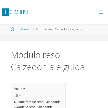
Salta
al
F
O
R
M
U
L
I
S
T
S
contenuto
Home
Moduli
Modulo reso Calzedonia e guida
Modulo reso
Calzedonia e guida
Indice
Come fare un reso Calzedonia
Modello reso Calzedonia