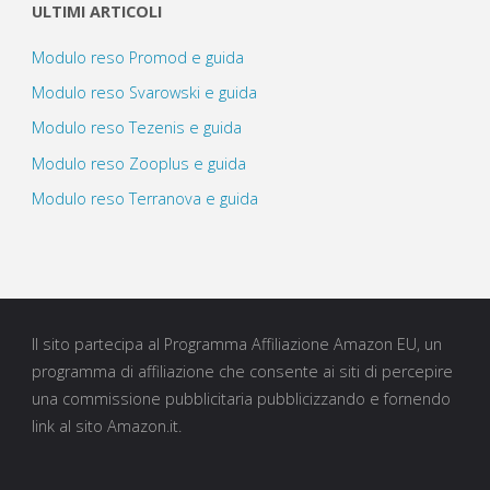
ULTIMI ARTICOLI
Modulo reso Promod e guida
Modulo reso Svarowski e guida
Modulo reso Tezenis e guida
Modulo reso Zooplus e guida
Modulo reso Terranova e guida
Il sito partecipa al Programma Affiliazione Amazon EU, un
programma di affiliazione che consente ai siti di percepire
una commissione pubblicitaria pubblicizzando e fornendo
link al sito Amazon.it.