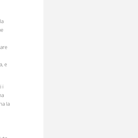
la
ue
nare
a, e
 i
na
ha la