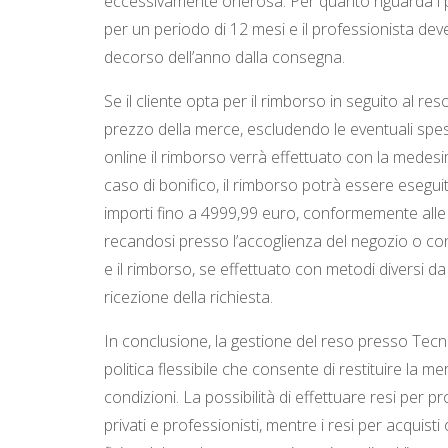
eccessivamente onerosa. Per quanto riguarda i pro
per un periodo di 12 mesi e il professionista deve
decorso dell’anno dalla consegna.
Se il cliente opta per il rimborso in seguito al re
prezzo della merce, escludendo le eventuali spese 
online il rimborso verrà effettuato con la medesi
caso di bonifico, il rimborso potrà essere esegu
importi fino a 4999,99 euro, conformemente alle n
recandosi presso l’accoglienza del negozio o c
e il rimborso, se effettuato con metodi diversi d
ricezione della richiesta.
In conclusione, la gestione del reso presso Tecno
politica flessibile che consente di restituire la
condizioni. La possibilità di effettuare resi per pro
privati e professionisti, mentre i resi per acqui