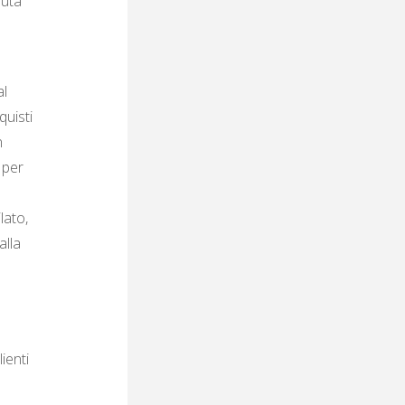
iuta
al
quisti
n
 per
lato,
alla
ienti
a