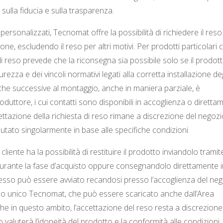
ulla fiducia e sulla trasparenza.
ersonalizzati, Tecnomat offre la possibilità di richiedere il reso
ione, escludendo il reso per altri motivi. Per prodotti particolari
 di reso prevede che la riconsegna sia possibile solo se il prodot
rezza e dei vincoli normativi legati alla corretta installazione deg
he successive al montaggio, anche in maniera parziale, è
roduttore, i cui contatti sono disponibili in accoglienza o diretta
cettazione della richiesta di reso rimane a discrezione del negozi
lutato singolarmente in base alle specifiche condizioni.
cliente ha la possibilità di restituire il prodotto inviandolo tramit
 durante la fase d’acquisto oppure consegnandolo direttamente i
cesso può essere avviato recandosi presso l’accoglienza del ne
dulo unico Tecnomat, che può essere scaricato anche dall’Area
he in questo ambito, l’accettazione del reso resta a discrezione
to valuterà l’idoneità del prodotto e la conformità alle condizioni