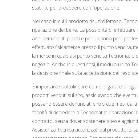
stabilite per procedere con l’operazione.
Nel caso in cui il prodotto risulti difettoso, Tec
riparazione del bene. La possibilità di effettuare
anni per i clienti privati e per un anno per i profe
effettuato fisicamente presso il punto vendita, men
la merce in qualsiasi punto vendita Tecnomat o d
negozio. Anche in questi casi, il modulo unico T
la decisione finale sulla accettazione del reso s
È importante sottolineare come la garanzia legale
prodotti venduti sul sito, assicurando che eventua
possano essere denunciati entro due mesi dalla sc
facoltà di richiedere a Tecnomat la riparazione, l
contratto, senza dover sostenere spese aggiuntiv
Assistenza Tecnica autorizzati dal produttore, sal