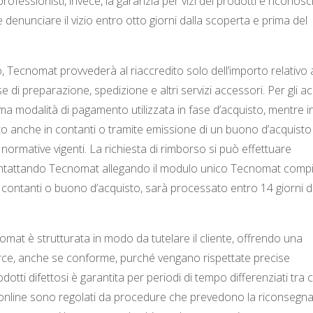
fessionisti, invece, la garanzia per vizi dei prodotti è riconosc
 denunciare il vizio entro otto giorni dalla scoperta e prima del
so, Tecnomat provvederà al riaccredito solo dell’importo relativo 
di preparazione, spedizione e altri servizi accessori. Per gli ac
ma modalità di pagamento utilizzata in fase d’acquisto, mentre i
ito anche in contanti o tramite emissione di un buono d’acquisto
ormative vigenti. La richiesta di rimborso si può effettuare
ontattando Tecnomat allegando il modulo unico Tecnomat compi
a contanti o buono d’acquisto, sarà processato entro 14 giorni d
mat è strutturata in modo da tutelare il cliente, offrendo una
 merce, anche se conforme, purché vengano rispettate precise
dotti difettosi è garantita per periodi di tempo differenziati tra cl
sti online sono regolati da procedure che prevedono la riconsegn