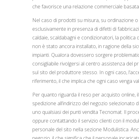
che favorisce una relazione commerciale basata s
Nel caso di prodotti su misura, su ordinazione o p
esclusivamente in presenza di difetti di fabbricaz
caldaie, scaldabagni e condizionatori, la politica
non è stato ancora installato, in ragione della sicu
impianti. Qualora dovessero sorgere problematic
consigliabile rivolgersi al centro assistenza del p
sul sito del produttore stesso. In ogni caso, l’ac
riferimento, il che implica che ogni caso venga va
Per quanto riguarda il reso per acquisto online, il 
spedizione all’indirizzo del negozio selezionato
uno qualsiasi dei punti vendita Tecnomat. Il pro
oppure contattando il servizio clienti con il mo
personale del sito nella sezione Modulistica. Anc
negozio, il che significa che il personale incarica