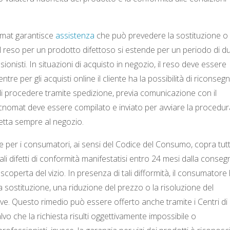
nomat garantisce
assistenza
che può prevedere la sostituzione o 
 il reso per un prodotto difettoso si estende per un periodo di d
ssionisti. In situazioni di acquisto in negozio, il reso deve essere
tre per gli acquisti online il cliente ha la possibilità di riconseg
i procedere tramite spedizione, previa comunicazione con il
ecnomat deve essere compilato e inviato per avviare la procedur
petta sempre al negozio.
 per i consumatori, ai sensi del Codice del Consumo, copra tutti
li difetti di conformità manifestatisi entro 24 mesi dalla conseg
operta del vizio. In presenza di tali difformità, il consumatore 
a sostituzione, una riduzione del prezzo o la risoluzione del
e. Questo rimedio può essere offerto anche tramite i Centri di
vo che la richiesta risulti oggettivamente impossibile o