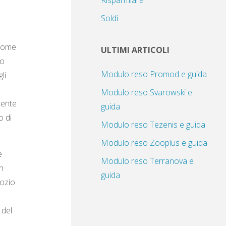
Risparmiare
Soldi
 come
ULTIMI ARTICOLI
to
Modulo reso Promod e guida
li
Modulo reso Svarowski e
mente
guida
o di
Modulo reso Tezenis e guida
Modulo reso Zooplus e guida
e
Modulo reso Terranova e
n
guida
gozio
 del