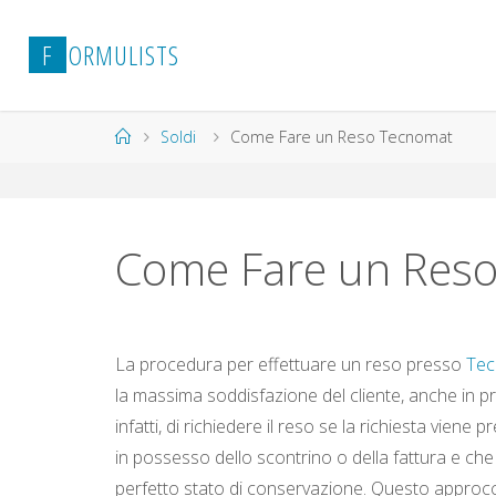
Salta
al
F
O
R
M
U
L
I
S
T
S
contenuto
Home
Soldi
Come Fare un Reso Tecnomat
Come Fare un Res
La procedura per effettuare un reso presso
Tec
la massima soddisfazione del cliente, anche in 
infatti, di richiedere il reso se la richiesta viene 
in possesso dello scontrino o della fattura e che 
perfetto stato di conservazione. Questo approccio 