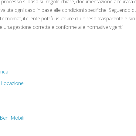
ero processo si basa su regole chiare, documentazione accurata e
e valuta ogni caso in base alle condizioni specifiche. Seguendo q
cnomat, il cliente potrà usufruire di un reso trasparente e sic
isce una gestione corretta e conforme alle normative vigenti.
anca
e Locazione
Beni Mobili