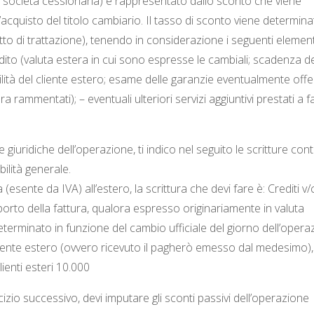
ella società cessionaria) è rappresentato dallo sconto che viene
ll’acquisto del titolo cambiario. Il tasso di sconto viene determina
etto di trattazione), tenendo in considerazione i seguenti element
redito (valuta estera in cui sono espresse le cambiali; scadenza de
ilità del cliente estero; esame delle garanzie eventualmente offer
pra rammentati); – eventuali ulteriori servizi aggiuntivi prestati a 
giuridiche dell’operazione, ti indico nel seguito le scritture conta
ilità generale.
esente da IVA) all’estero, la scrittura che devi fare è: Crediti v/c
mporto della fattura, qualora espresso originariamente in valuta
eterminato in funzione del cambio ufficiale del giorno dell’opera
cliente estero (ovvero ricevuto il pagherò emesso dal medesimo),
clienti esteri 10.000
cizio successivo, devi imputare gli sconti passivi dell’operazione