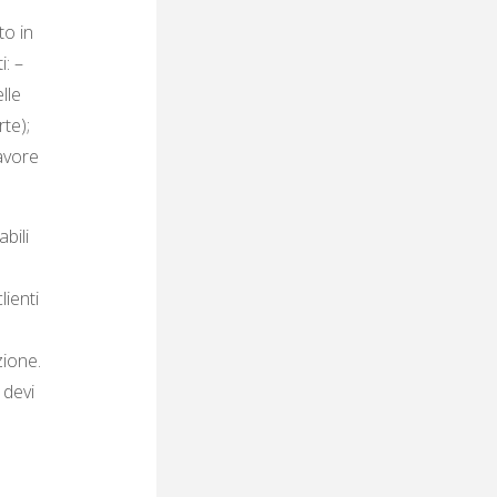
to in
i: –
lle
te);
favore
bili
lienti
zione.
 devi