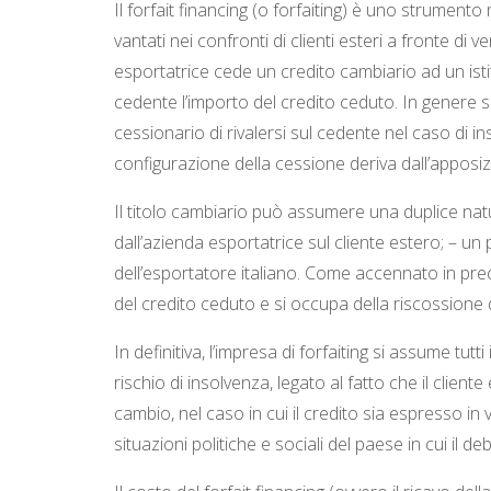
Il forfait financing (o forfaiting) è uno strumento
vantati nei confronti di clienti esteri a fronte di v
esportatrice cede un credito cambiario ad un istitu
cedente l’importo del credito ceduto. In genere si
cessionario di rivalersi sul cedente nel caso di 
configurazione della cessione deriva dall’apposizio
Il titolo cambiario può assumere una duplice nat
dall’azienda esportatrice sul cliente estero; – u
dell’esportatore italiano. Come accennato in preced
del credito ceduto e si occupa della riscossione 
In definitiva, l’impresa di forfaiting si assume tutt
rischio di insolvenza, legato al fatto che il clien
cambio, nel caso in cui il credito sia espresso in
situazioni politiche e sociali del paese in cui il deb