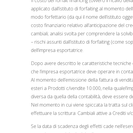
Il costo del forfait financing (ovvero il ricavo d
applicato dall’istituto di forfaiting al momento de
modo forfettario (da qui il nome dell’istituto ogg
costo finanziario relativo all’anticipazione del c
cambiali; analisi svolta per comprendere la solvib
– rischi assunti dall’istituto di forfaiting (come so
dell’impresa esportatrice.
Dopo avere descritto le caratteristiche tecniche e 
che l’impresa esportatrice deve operare in contab
Al momento dell’emissione della fattura di vendita (
esteri a Prodotti c/vendite 10.000, nella qualel’i
diversa da quella della contabilità, deve essere d
Nel momento in cui viene spiccata la tratta sul 
effettuare la scrittura: Cambiali attive a Crediti v/
Se la data di scadenza degli effetti cade nell’eser