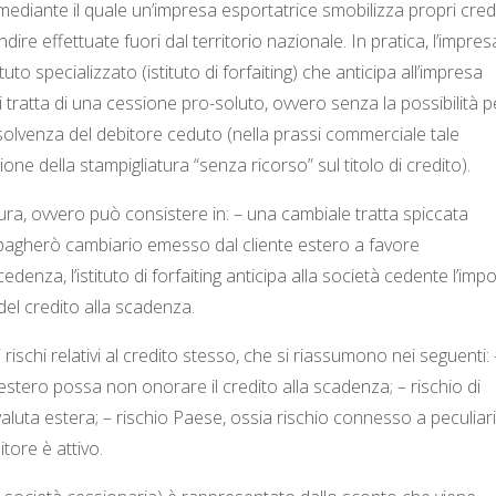
 mediante il quale un’impresa esportatrice smobilizza propri credi
endire effettuate fuori dal territorio nazionale. In pratica, l’impres
to specializzato (istituto di forfaiting) che anticipa all’impresa
 tratta di una cessione pro-soluto, ovvero senza la possibilità pe
insolvenza del debitore ceduto (nella prassi commerciale tale
ne della stampigliatura “senza ricorso” sul titolo di credito).
ura, ovvero può consistere in: – una cambiale tratta spiccata
n pagherò cambiario emesso dal cliente estero a favore
enza, l’istituto di forfaiting anticipa alla società cedente l’imp
del credito alla scadenza.
i i rischi relativi al credito stesso, che si riassumono nei seguenti: 
te estero possa non onorare il credito alla scadenza; – rischio di
 valuta estera; – rischio Paese, ossia rischio connesso a peculiari
itore è attivo.