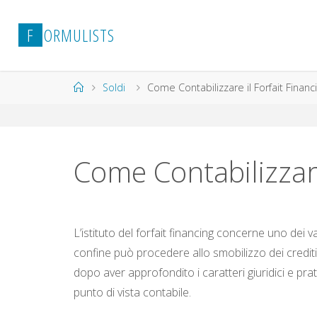
Salta
al
F
O
R
M
U
L
I
S
T
S
contenuto
Home
Soldi
Come Contabilizzare il Forfait Financ
Come Contabilizzare
L’istituto del forfait financing concerne uno dei 
confine può procedere allo smobilizzo dei crediti 
dopo aver approfondito i caratteri giuridici e pr
punto di vista contabile.