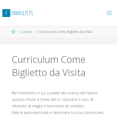
Salta
al
F
O
R
M
U
L
I
S
T
S
contenuto
Home
Lavoro
Curriculum Come Biglietto da Visita
Curriculum Come
Biglietto da Visita
Nel momento in cui si parte alla ricerca del lavoro
spesso l’inizio è l’invio del cv. Quindi è il caso di
sfruttare al meglio il momento di contatto.
Vale la pena pensare e ripensare a cosa comunicare,