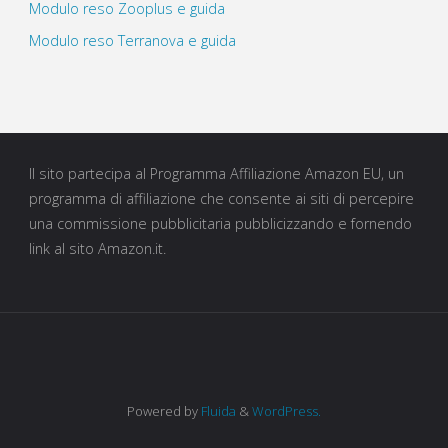
Modulo reso Zooplus e guida
Modulo reso Terranova e guida
Il sito partecipa al Programma Affiliazione Amazon EU, un
programma di affiliazione che consente ai siti di percepire
una commissione pubblicitaria pubblicizzando e fornendo
link al sito Amazon.it.
Powered by
Fluida
&
WordPress.