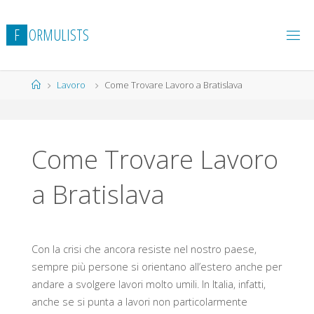
Salta
al
F
O
R
M
U
L
I
S
T
S
contenuto
Home
Lavoro
Come Trovare Lavoro a Bratislava
Come Trovare Lavoro
a Bratislava
Con la crisi che ancora resiste nel nostro paese,
sempre più persone si orientano all’estero anche per
andare a svolgere lavori molto umili. In Italia, infatti,
anche se si punta a lavori non particolarmente