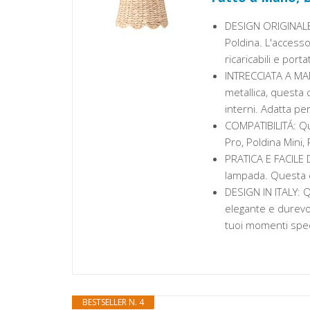
DESIGN ORIGINALE:
Poldina. L'accesso
ricaricabili e porta
INTRECCIATA A MAN
metallica, questa 
interni. Adatta pe
COMPATIBILITÁ: Qu
Pro, Poldina Mini,
PRATICA E FACILE 
lampada. Questa c
DESIGN IN ITALY: 
elegante e durevol
tuoi momenti spec
BESTSELLER N. 4