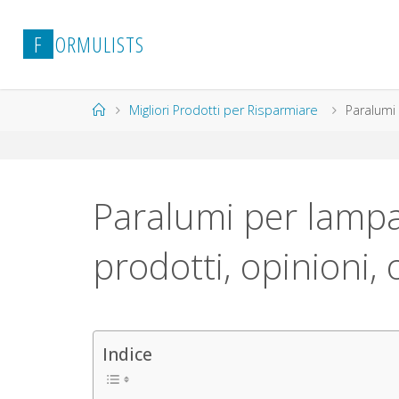
Salta
al
F
O
R
M
U
L
I
S
T
S
contenuto
Home
Migliori Prodotti per Risparmiare
Paralumi 
Paralumi per lampa
prodotti, opinioni, 
Indice