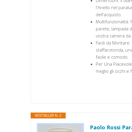
Dimensioni: Il dia
l'Anello nel para
dell'acquisto.
Multifunzionalità
parete, lampada d
vostra camera da 
Facili da Montare:
staffarotonda, una
facile e comodo.
Per Una Piacevole 
meglio gli occhi e fa
BESTSELLER N. 2
Paolo Rossi Par