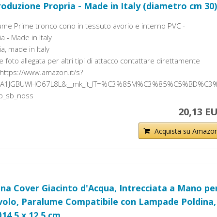
roduzione Propria - Made in Italy (diametro cm 30)
ume Prime tronco cono in tessuto avorio e interno PVC -
 - Made in Italy
, made in Italy
 foto allegata per altri tipi di attacco contattare direttamente
i: https://www.amazon.it/s?
=A1JGBUWHO67L8L&__mk_it_IT=%C3%85M%C3%85%C5%BD%C3
_sb_noss
20,13 E
Acquista su Amazo
ina Cover Giacinto d'Acqua, Intrecciata a Mano pe
olo, Paralume Compatibile con Lampade Poldina,
14,5 x 12,5 cm