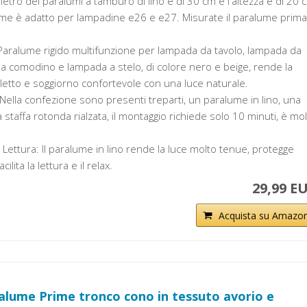
metro dei paralumi a tamburo di lino è di 30 cm e l'altezza è di 20 
lume è adatto per lampadine e26 e e27. Misurate il paralume prima
: Paralume rigido multifunzione per lampada da tavolo, lampada da
a comodino e lampada a stelo, di colore nero e beige, rende la
letto e soggiorno confortevole con una luce naturale.
 Nella confezione sono presenti treparti, un paralume in lino, una
 staffa rotonda rialzata, il montaggio richiede solo 10 minuti, è mo
Lettura: Il paralume in lino rende la luce molto tenue, protegge
cilita la lettura e il relax.
29,99 E
Acquista su Amazo
alume Prime tronco cono in tessuto avorio e