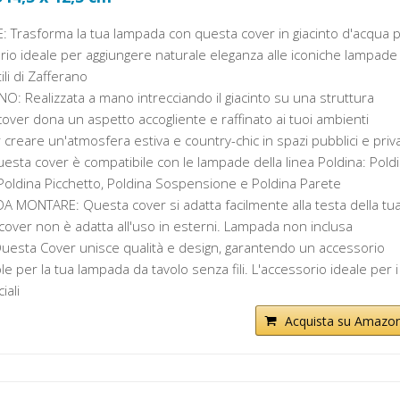
 Trasforma la tua lampada con questa cover in giacinto d'acqua 
rio ideale per aggiungere naturale eleganza alle iconiche lampade
tili di Zafferano
O: Realizzata a mano intrecciando il giacinto su una struttura
cover dona un aspetto accogliente e raffinato ai tuoi ambienti
r creare un'atmosfera estiva e country-chic in spazi pubblici e priva
esta cover è compatibile con le lampade della linea Poldina: Pold
 Poldina Picchetto, Poldina Sospensione e Poldina Parete
DA MONTARE: Questa cover si adatta facilmente alla testa della tu
over non è adatta all'uso in esterni. Lampada non inclusa
Questa Cover unisce qualità e design, garantendo un accessorio
e per la tua lampada da tavolo senza fili. L'accessorio ideale per i
iali
Acquista su Amazo