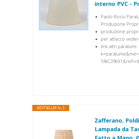
interno PVC - P
Paolo Rossi Paral
Produzione Propria
produzione propria
per attacco vedere
link altri paralum
k=paralume&me
5%C3%91&ref=nb
BESTSELLER N. 3
Zafferano, Pold
Lampada da Tav
Fatto a Mano, Ø