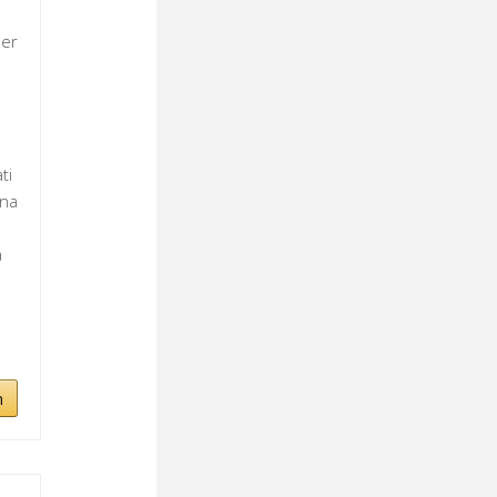
per
ti
ina
a
n