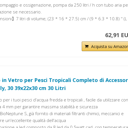
paggio e ossigenazione, pompa da 250 litri / h con tubo aria pe
azione se necessario.
ioni】7 litri di volume; (23 * 16 * 27.5) cm / (9 * 6.3 * 10.8) '' (L
62,91 E
Acquista su Amazo
in Vetro per Pesci Tropicali Completo di Accessor
ly, 30 39x22x30 cm 30 Litri
 per i tuoi pesci d'acqua fredda e tropicali , facile da utiilzzare co
 4 mm per garantire massima stabilità e sicurezza
BioNeptune S, già fornito di materiali filtranti chimici, meccanici e
ire un'eccellente qualità dell'acqua
inazione a led composto da 8 led da 0.5watt cad. con temperatura