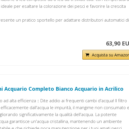
ideale per esaltare la colorazione dei pesci e favorire la crescita
esente un pratico sportello per adattare distributori automatici di
63,90 E
Acquista su Amazo
i Acquario Completo Bianco Acquario in Acrilico
io ad alta efficienza：Dite addio ai frequenti cambi d'acqua! Il filtro
 efficacemente dall'acqua le impurità, il mangime non consumato e
migliorando significativamente la qualità dell'acqua. La potente
'acqua garantisce un'acqua cristallina, mantenendo un ambiente
stabile e che richiede poca manutenzione per i tuoi amati pesci