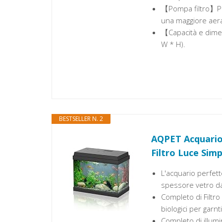
【Pompa filtro】Pom
una maggiore aer
【Capacità e dimens
W * H).
BESTSELLER N. 2
AQPET Acquario 
Filtro Luce Simp
L'acquario perfetto
spessore vetro da
Completo di Filtro 
biologici per garnt
Completo di illum