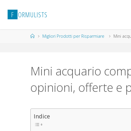
Salta
al
F
O
R
M
U
L
I
S
T
S
contenuto
Home
Migliori Prodotti per Risparmiare
Mini acqu
Mini acquario compl
opinioni, offerte e 
Indice