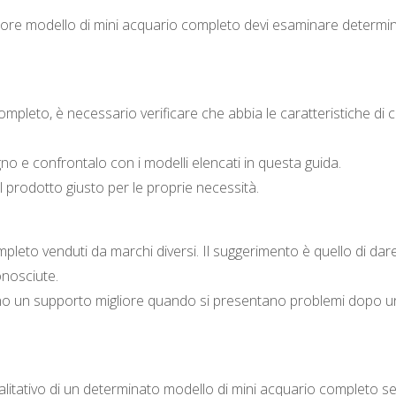
iore modello di mini acquario completo devi esaminare determin
pleto, è necessario verificare che abbia le caratteristiche di cu
ogno e confrontalo con i modelli elencati in questa guida.
l prodotto giusto per le proprie necessità.
pleto venduti da marchi diversi. Il suggerimento è quello di dare
nosciute.
ono un supporto migliore quando si presentano problemi dopo u
ualitativo di un determinato modello di mini acquario completo s