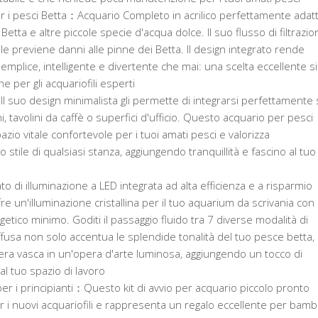
er i pesci Betta：Acquario Completo in acrilico perfettamente adat
Betta e altre piccole specie d'acqua dolce. Il suo flusso di filtrazio
ile previene danni alle pinne dei Betta. Il design integrato rende
 semplice, intelligente e divertente che mai: una scelta eccellente s
he per gli acquariofili esperti
l suo design minimalista gli permette di integrarsi perfettamente 
, tavolini da caffè o superfici d'ufficio. Questo acquario per pesci
azio vitale confortevole per i tuoi amati pesci e valorizza
stile di qualsiasi stanza, aggiungendo tranquillità e fascino al tuo
to di illuminazione a LED integrata ad alta efficienza e a risparmio
re un'illuminazione cristallina per il tuo aquarium da scrivania con
ico minimo. Goditi il passaggio fluido tra 7 diverse modalità di
ffusa non solo accentua le splendide tonalità del tuo pesce betta,
tera vasca in un'opera d'arte luminosa, aggiungendo un tocco di
al tuo spazio di lavoro
 per i principianti：Questo kit di avvio per acquario piccolo pronto
er i nuovi acquariofili e rappresenta un regalo eccellente per bamb