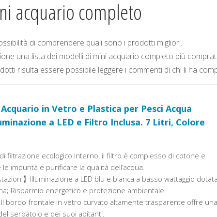
ini acquario completo
sibilità di comprendere quali sono i prodotti migliori.
ione una lista dei modelli di mini acquario completo più comprat
tti risulta essere possibile leggere i commenti di chi li ha comp
Acquario in Vetro e Plastica per Pesci Acqua
luminazione a LED e Filtro Inclusa. 7 Litri, Colore
 filtrazione ecologico interno, il filtro è complesso di cotone e
le impurità e purificare la qualità dell’acqua.
tazioni】Illuminazione a LED blu e bianca a basso wattaggio dotat
ina; Risparmio energetico e protezione ambientale.
l bordo frontale in vetro curvato altamente trasparente offre un
el serbatoio e dei suoi abitanti.