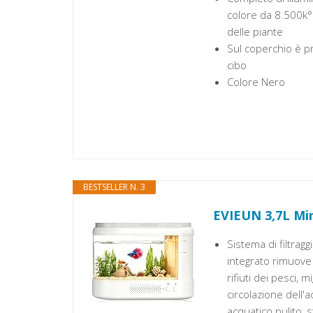
colore da 8.500k° 
delle piante
Sul coperchio è pr
cibo
Colore Nero
BESTSELLER N. 3
EVIEUN 3,7L Min
Sistema di filtragg
integrato rimuove
rifiuti dei pesci, 
circolazione dell
acquatico pulito, 