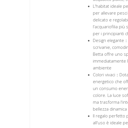
L'habitat ideale p
per allevare pesci 
delicato e regolab
l'acquariofilia più
per i principianti c
Design elegante：I
scrivanie, comodini
Betta offre uno sp
immediatamente lo 
ambiente
Colori vivaci：Dota
energetico che off
un consumo energet
colore. La luce so
ma trasforma l'in
bellezza dinamica 
Il regalo perfetto
all'uso è ideale p