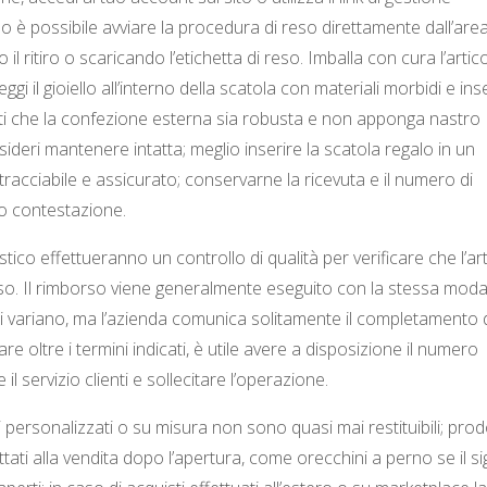
so è possibile avviare la procedura di reso direttamente dall’are
il ritiro o scaricando l’etichetta di reso. Imballa con cura l’artic
gi il gioiello all’interno della scatola con materiali morbidi e inse
curati che la confezione esterna sia robusta e non apponga nastro
ideri mantenere intatta; meglio inserire la scatola regalo in un
tracciabile e assicurato; conservarne la ricevuta e il numero di
o contestazione.
gistico effettueranno un controllo di qualità per verificare che l’ar
 reso. Il rimborso viene generalmente eseguito con la stessa modal
ici variano, ma l’azienda comunica solitamente il completamento 
re oltre i termini indicati, è utile avere a disposizione il numero
il servizio clienti e sollecitare l’operazione.
i personalizzati o su misura non sono quasi mai restituibili; prod
ati alla vendita dopo l’apertura, come orecchini a perno se il sig