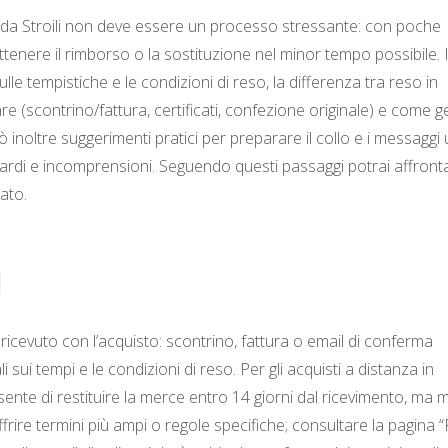
o da Stroili non deve essere un processo stressante: con poche
ttenere il rimborso o la sostituzione nel minor tempo possibile. 
lle tempistiche e le condizioni di reso, la differenza tra reso in
e (scontrino/fattura, certificati, confezione originale) e come g
rò inoltre suggerimenti pratici per preparare il collo e i messaggi ut
 ritardi e incomprensioni. Seguendo questi passaggi potrai affronta
ato.
i
i ricevuto con l’acquisto: scontrino, fattura o email di conferma
ui tempi e le condizioni di reso. Per gli acquisti a distanza in
sente di restituire la merce entro 14 giorni dal ricevimento, ma 
ffrire termini più ampi o regole specifiche; consultare la pagina “