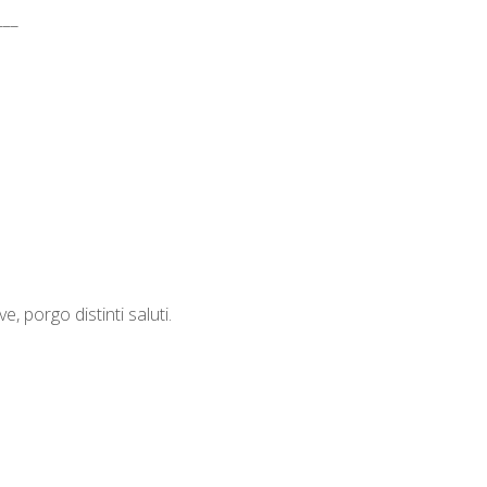
___
e, porgo distinti saluti.