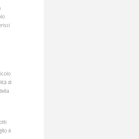
a
olo
risci
ticolo
ità di
della
otti
illo è