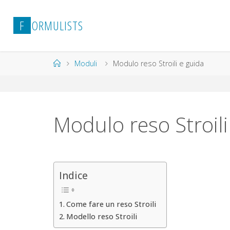
Salta
al
F
O
R
M
U
L
I
S
T
S
contenuto
Home
Moduli
Modulo reso Stroili e guida
Modulo reso Stroili
Indice
Come fare un reso Stroili
Modello reso Stroili