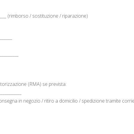
____ (rimborso / sostituzione / riparazione)
______
__________
autorizzazione (RMA) se prevista:
__________
onsegna in negozio / ritiro a domicilio / spedizione tramite corri