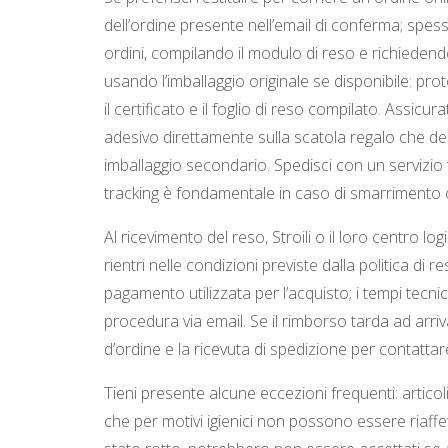
dell’ordine presente nell’email di conferma; spes
ordini, compilando il modulo di reso e richiedendo 
usando l’imballaggio originale se disponibile: proteg
il certificato e il foglio di reso compilato. Assi
adesivo direttamente sulla scatola regalo che des
imballaggio secondario. Spedisci con un servizio 
tracking è fondamentale in caso di smarrimento 
Al ricevimento del reso, Stroili o il loro centro lo
rientri nelle condizioni previste dalla politica di
pagamento utilizzata per l’acquisto; i tempi tecn
procedura via email. Se il rimborso tarda ad arriva
d’ordine e la ricevuta di spedizione per contattare 
Tieni presente alcune eccezioni frequenti: articol
che per motivi igienici non possono essere riaffett