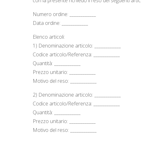
con la presente richiedo il reso dei seguenti articol
Numero ordine: ____________
Data ordine: ____________
Elenco articoli:
1) Denominazione articolo: ____________
Codice articolo/Referenza: ____________
Quantità: ____________
Prezzo unitario: ____________
Motivo del reso: ____________
2) Denominazione articolo: ____________
Codice articolo/Referenza: ____________
Quantità: ____________
Prezzo unitario: ____________
Motivo del reso: ____________