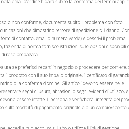
 nella email d’ordine ti darà subito la conferma dei termini applica
fettoso o non conforme, documenta subito il problema con foto
omunicazioni che dimostrino l’errore di spedizione o il danno. Co
ito (form di contatto, email o numero verde) e descrivi il problema
, l’azienda di norma fornisce istruzioni sulle opzioni disponibili e
a di reso prepagata.
valuta se preferisci recarti in negozio o procedere per corriere.
ta il prodotto con il suo imballo originale, il certificato di garanzi
contrino o la conferma d’ordine. Gli articoli devono essere nelle
resentare segni di usura, abrasioni o segni evidenti di utilizzo, e
ve devono essere intatte. Il personale verificherà l’integrità del pr
orso sulla modalità di pagamento originale o a un cambio/sconto 
e, accedi al tuo account sul sito o utilizza il link di gestione