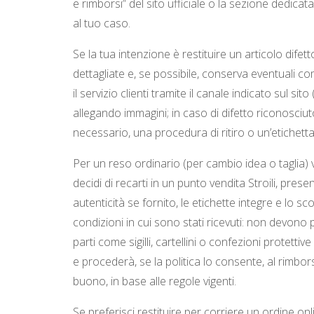
e rimborsi” del sito ufficiale o la sezione dedicata
al tuo caso.
Se la tua intenzione è restituire un articolo di
dettagliate e, se possibile, conserva eventuali c
il servizio clienti tramite il canale indicato sul s
allegando immagini; in caso di difetto riconosciuto
necessario, una procedura di ritiro o un’etichett
Per un reso ordinario (per cambio idea o taglia) 
decidi di recarti in un punto vendita Stroili, presen
autenticità se fornito, le etichette integre e lo s
condizioni in cui sono stati ricevuti: non devono p
parti come sigilli, cartellini o confezioni protetti
e procederà, se la politica lo consente, al rimb
buono, in base alle regole vigenti.
Se preferisci restituire per corriere un ordine onlin