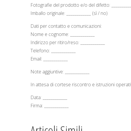
Fotografie del prodotto e/o del difetto: _________
Imballo originale: ____________ (sì / no)
Dati per contatto e comunicazioni:
Nome e cognome: ____________
Indirizzo per ritiro/reso: ____________
Telefono: ____________
Email: ____________
Note aggiuntive: ____________
In attesa di cortese riscontro e istruzioni operativ
Data: ____________
Firma: ____________
Articoli Simili