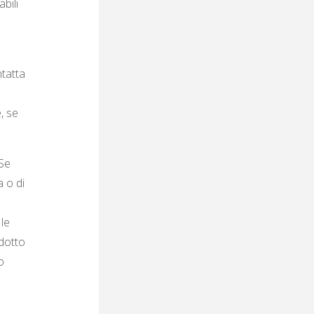
bili
ntatta
, se
 Se
a o di
 le
odotto
o