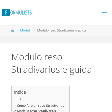
Salta
al
F
O
R
M
U
L
I
S
T
S
contenuto
Home
Moduli
Modulo reso Stradivarius e guida
Modulo reso
Stradivarius e guida
Indice
Come fare un reso Stradivarius
Modello reso Stradivarius