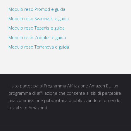
Modulo reso Promod e guida
Modulo reso Svarowski e guida
Modulo reso Tezenis e guida
Modulo reso Zooplus e guida
Modulo reso Terranova e guida
Il sito partecipa al Programma Affiliazione Amazon EU, un
programma di affiliazione che consente ai siti di percepire
una commissione pubblicitaria pubblicizzando e fornendo
link al sito Amazon.it.