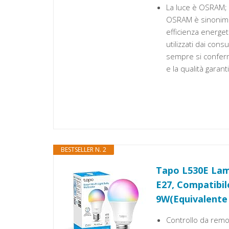
La luce è OSRAM; f
OSRAM è sinonimo d
efficienza energe
utilizzati dai con
sempre si conferm
e la qualità garan
BESTSELLER N. 2
Tapo L530E Lamp
E27, Compatibil
9W(Equivalente
Controllo da remot