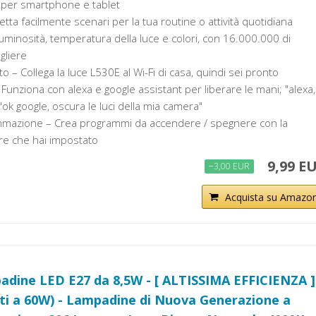
) per smartphone e tablet
etta facilmente scenari per la tua routine o attività quotidiana
uminosità, temperatura della luce e colori, con 16.000.000 di
egliere
o – Collega la luce L530E al Wi-Fi di casa, quindi sei pronto
 Funziona con alexa e google assistant per liberare le mani; "alexa,
 "ok google, oscura le luci della mia camera"
mmazione – Crea programmi da accendere / spegnere con la
lore che hai impostato
9,99 E
−3,00 EUR
Acquista su Amazo
dine LED E27 da 8,5W - [ ALTISSIMA EFFICIENZA ]
nti a 60W) - Lampadine di Nuova Generazione a