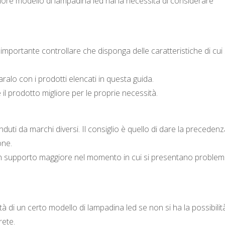
ore modello di lampadina led hai la necessità di considerare
importante controllare che disponga delle caratteristiche di cui 
aralo con i prodotti elencati in questa guida.
 il prodotto migliore per le proprie necessità.
duti da marchi diversi. Il consiglio è quello di dare la precedenz
one.
 un supporto maggiore nel momento in cui si presentano problem
ità di un certo modello di lampadina led se non si ha la possibilità
rete.