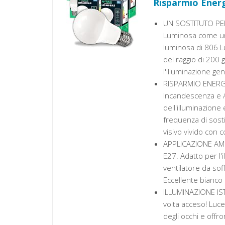
Risparmio Energ
UN SOSTITUTO PER
Luminosa come un
luminosa di 806 L
del raggio di 200
l'illuminazione ge
RISPARMIO ENERGE
Incandescenza e A
dell'illuminazione e
frequenza di sosti
visivo vivido con co
APPLICAZIONE AMPI
E27. Adatto per l'
ventilatore da soff
Eccellente bianco 
ILLUMINAZIONE IST
volta acceso! Luce
degli occhi e off