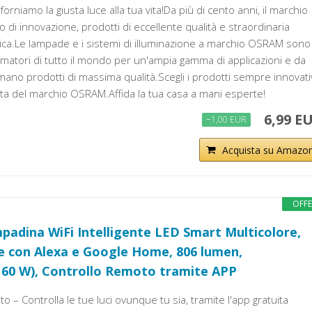
orniamo la giusta luce alla tua vita!Da più di cento anni, il marchio
i innovazione, prodotti di eccellente qualità e straordinaria
tica.Le lampade e i sistemi di illuminazione a marchio OSRAM sono
sumatori di tutto il mondo per un'ampia gamma di applicazioni e da
ano prodotti di massima qualità.Scegli i prodotti sempre innovati
tita del marchio OSRAM.Affida la tua casa a mani esperte!
6,99 E
−1,00 EUR
Acquista su Amazo
OFF
adina WiFi Intelligente LED Smart Multicolore,
e con Alexa e Google Home, 806 lumen,
 60 W), Controllo Remoto tramite APP
o – Controlla le tue luci ovunque tu sia, tramite l'app gratuita