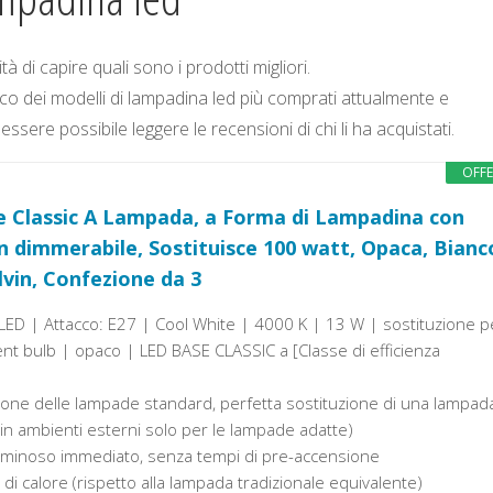
à di capire quali sono i prodotti migliori.
o dei modelli di lampadina led più comprati attualmente e
essere possibile leggere le recensioni di chi li ha acquistati.
OFF
 Classic A Lampada, a Forma di Lampadina con
n dimmerabile, Sostituisce 100 watt, Opaca, Bianc
lvin, Confezione da 3
D | Attacco: E27 | Cool White | 4000 K | 13 W | sostituzione p
t bulb | opaco | LED BASE CLASSIC a [Classe di efficienza
ione delle lampade standard, perfetta sostituzione di una lampad
 in ambienti esterni solo per le lampade adatte)
uminoso immediato, senza tempi di pre-accensione
di calore (rispetto alla lampada tradizionale equivalente)