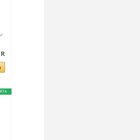
vi
UR
n
ERTA