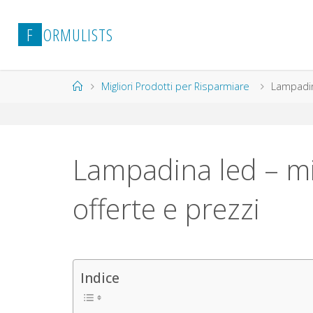
Salta
al
F
O
R
M
U
L
I
S
T
S
contenuto
Home
Migliori Prodotti per Risparmiare
Lampadina
Lampadina led – mig
offerte e prezzi
Indice