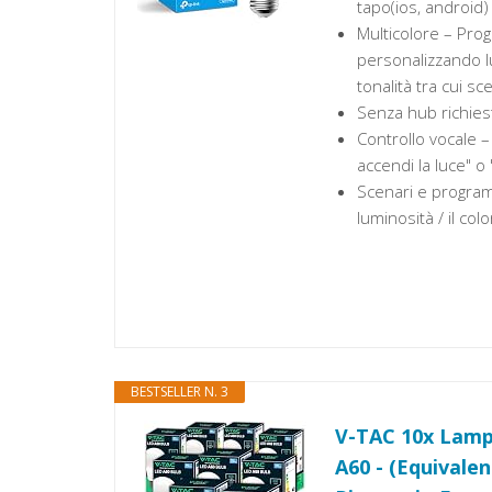
tapo(ios, android
Multicolore – Prog
personalizzando l
tonalità tra cui sc
Senza hub richiest
Controllo vocale –
accendi la luce" o
Scenari e progra
luminosità / il co
BESTSELLER N. 3
V-TAC 10x Lampa
A60 - (Equivale