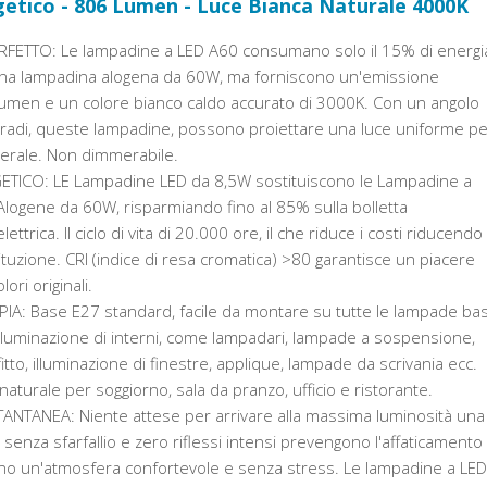
etico - 806 Lumen - Luce Bianca Naturale 4000K
FETTO: Le lampadine a LED A60 consumano solo il 15% di energi
a lampadina alogena da 60W, ma forniscono un'emissione
umen e un colore bianco caldo accurato di 3000K. Con un angolo
 gradi, queste lampadine, possono proiettare una luce uniforme pe
nerale. Non dimmerabile.
TICO: LE Lampadine LED da 8,5W sostituiscono le Lampadine a
logene da 60W, risparmiando fino al 85% sulla bolletta
lettrica. Il ciclo di vita di 20.000 ore, il che riduce i costi riducendo 
tuzione. CRI (indice di resa cromatica) >80 garantisce un piacere
lori originali.
A: Base E27 standard, facile da montare su tutte le lampade ba
illuminazione di interni, come lampadari, lampade a sospensione,
itto, illuminazione di finestre, applique, lampade da scrivania ecc.
naturale per soggiorno, sala da pranzo, ufficio e ristorante.
ANTANEA: Niente attese per arrivare alla massima luminosità una
 senza sfarfallio e zero riflessi intensi prevengono l'affaticamento
rono un'atmosfera confortevole e senza stress. Le lampadine a LED