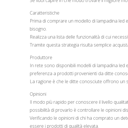
Se vuoi capire in che modo trovare il migliore mo
Caratteristiche
Prima di comprare un modello di lampadina led e27
bisogno.
Realizza una lista delle funzionalità di cui necess
Tramite questa strategia risulta semplice acquista
Produttore
In rete sono disponibili modelli di lampadina led e
preferenza a prodotti provenienti da ditte conosc
La ragione è che le ditte conosciute offrono un
Opinioni
Il modo più rapido per conoscere il livello qualit
possibilità di provarlo è controllare le opinioni disp
Verificando le opinioni di chi ha comprato un det
essere i prodotti di qualità elevata.