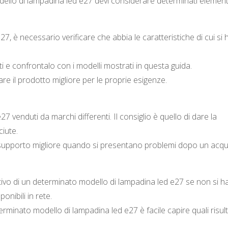
dello di lampadina led e27 devi considerare determinati elementi
, è necessario verificare che abbia le caratteristiche di cui si 
iti e confrontalo con i modelli mostrati in questa guida.
re il prodotto migliore per le proprie esigenze.
27 venduti da marchi differenti. Il consiglio è quello di dare la
iute.
 supporto migliore quando si presentano problemi dopo un acqu
ativo di un determinato modello di lampadina led e27 se non si ha
onibili in rete.
erminato modello di lampadina led e27 è facile capire quali risul