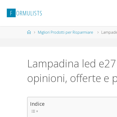
Salta
al
F
O
R
M
U
L
I
S
T
S
contenuto
Home
Migliori Prodotti per Risparmiare
Lampadina
Lampadina led e27 –
opinioni, offerte e 
Indice