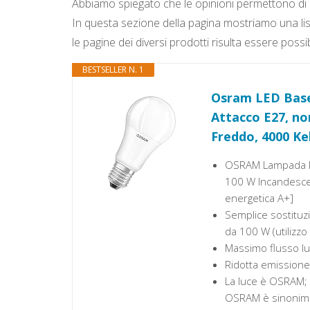
Abbiamo spiegato che le opinioni permettono di ca
In questa sezione della pagina mostriamo una li
le pagine dei diversi prodotti risulta essere possibi
BESTSELLER N. 1
Osram LED Base
Attacco E27, no
Freddo, 4000 Ke
OSRAM Lampada LE
100 W Incandescen
energetica A+]
Semplice sostituz
da 100 W (utilizzo
Massimo flusso l
Ridotta emissione 
La luce è OSRAM; f
OSRAM è sinonimo d