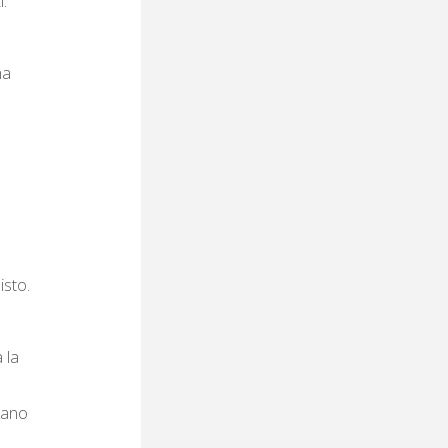
.
ha
isto.
 la
tano