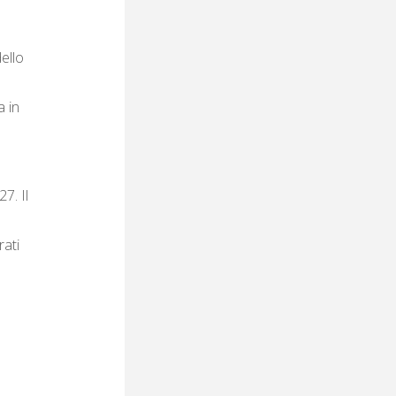
ello
a in
7. Il
ati