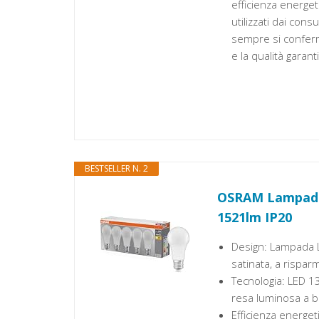
efficienza energe
utilizzati dai con
sempre si conferm
e la qualità garan
BESTSELLER N. 2
OSRAM Lampada
1521lm IP20
Design: Lampada L
satinata, a rispar
Tecnologia: LED 1
resa luminosa a 
Efficienza energe