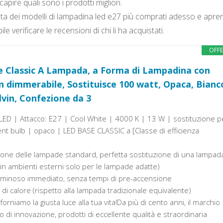
pire quali sono i prodotti migliori.
sta dei modelli di lampadina led e27 più comprati adesso e apr
le verificare le recensioni di chi li ha acquistati.
OFF
 Classic A Lampada, a Forma di Lampadina con
n dimmerabile, Sostituisce 100 watt, Opaca, Bianc
lvin, Confezione da 3
D | Attacco: E27 | Cool White | 4000 K | 13 W | sostituzione p
t bulb | opaco | LED BASE CLASSIC a [Classe di efficienza
ione delle lampade standard, perfetta sostituzione di una lampad
 in ambienti esterni solo per le lampade adatte)
uminoso immediato, senza tempi di pre-accensione
di calore (rispetto alla lampada tradizionale equivalente)
orniamo la giusta luce alla tua vita!Da più di cento anni, il marchio
i innovazione, prodotti di eccellente qualità e straordinaria