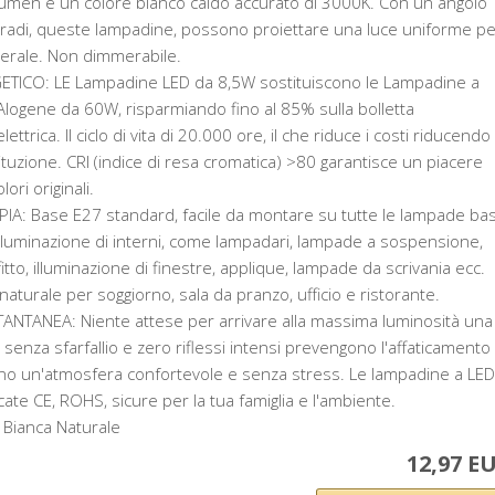
umen e un colore bianco caldo accurato di 3000K. Con un angolo
 gradi, queste lampadine, possono proiettare una luce uniforme pe
nerale. Non dimmerabile.
TICO: LE Lampadine LED da 8,5W sostituiscono le Lampadine a
logene da 60W, risparmiando fino al 85% sulla bolletta
lettrica. Il ciclo di vita di 20.000 ore, il che riduce i costi riducendo 
tuzione. CRI (indice di resa cromatica) >80 garantisce un piacere
lori originali.
A: Base E27 standard, facile da montare su tutte le lampade ba
illuminazione di interni, come lampadari, lampade a sospensione,
itto, illuminazione di finestre, applique, lampade da scrivania ecc.
naturale per soggiorno, sala da pranzo, ufficio e ristorante.
ANTANEA: Niente attese per arrivare alla massima luminosità una
 senza sfarfallio e zero riflessi intensi prevengono l'affaticamento
rono un'atmosfera confortevole e senza stress. Le lampadine a LED
cate CE, ROHS, sicure per la tua famiglia e l'ambiente.
Bianca Naturale
12,97 E