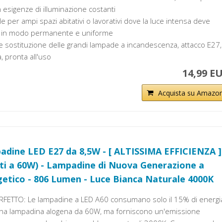
esigenze di illuminazione costanti
le per ampi spazi abitativi o lavorativi dove la luce intensa deve
ta in modo permanente e uniforme
ile sostituzione delle grandi lampade a incandescenza, attacco E27,
, pronta all'uso
14,99 E
Acquista su Amazo
dine LED E27 da 8,5W - [ ALTISSIMA EFFICIENZA ]
nti a 60W) - Lampadine di Nuova Generazione a
etico - 806 Lumen - Luce Bianca Naturale 4000K
FETTO: Le lampadine a LED A60 consumano solo il 15% di energi
a lampadina alogena da 60W, ma forniscono un'emissione