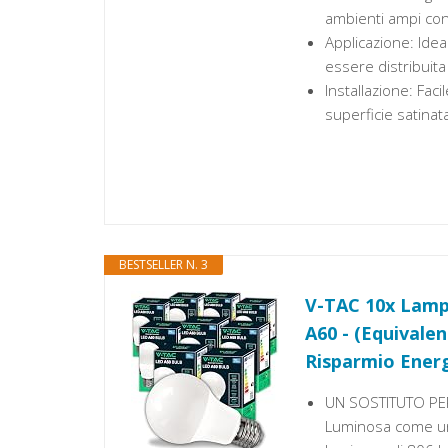
ambienti ampi con 
Applicazione: Idea
essere distribui
Installazione: Fac
superficie satinata
BESTSELLER N. 3
V-TAC 10x Lampa
A60 - (Equivale
Risparmio Energ
UN SOSTITUTO PER
Luminosa come un