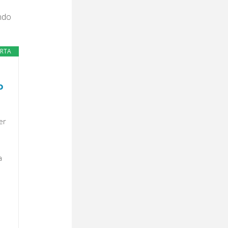
endo
ERTA
o
er
a