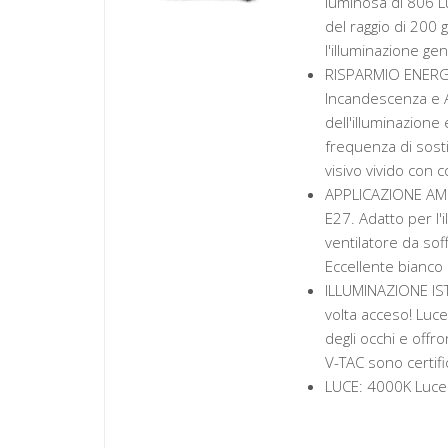
luminosa di 806 L
del raggio di 200
l'illuminazione ge
RISPARMIO ENERGE
Incandescenza e A
dell'illuminazione e
frequenza di sosti
visivo vivido con co
APPLICAZIONE AMPI
E27. Adatto per l'
ventilatore da soff
Eccellente bianco 
ILLUMINAZIONE IST
volta acceso! Luce
degli occhi e off
V-TAC sono certifi
LUCE: 4000K Luce 