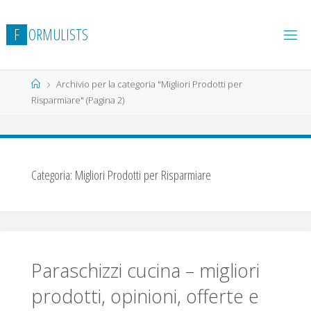
Salta
al
F
O
R
M
U
L
I
S
T
S
contenuto
Home
Archivio per la categoria "Migliori Prodotti per
Risparmiare"
(Pagina 2)
Categoria:
Migliori Prodotti per Risparmiare
Paraschizzi cucina – migliori
prodotti, opinioni, offerte e