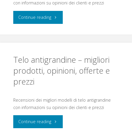
e
con informazioni su opinioni dei clienti e prezzi
prezzi"
"Armonica
Continue reading
a
bocca
–
Telo antigrandine – migliori
migliori
prodotti, opinioni, offerte e
prezzi
prodotti,
opinioni,
Recensioni dei migliori modelli di telo antigrandine
offerte
con informazioni su opinioni dei clienti e prezzi
e
"Telo
Continue reading
prezzi"