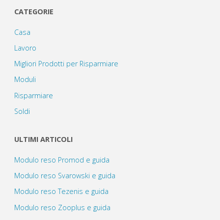
degli
opinioni,
CATEGORIE
offerte
Casa
articoli
Lavoro
e
Migliori Prodotti per Risparmiare
prezzi"
Moduli
Risparmiare
Soldi
ULTIMI ARTICOLI
Modulo reso Promod e guida
Modulo reso Svarowski e guida
Modulo reso Tezenis e guida
Modulo reso Zooplus e guida