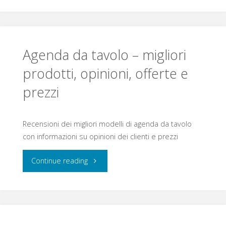
antigrandine
–
migliori
Agenda da tavolo – migliori
prodotti,
prodotti, opinioni, offerte e
prezzi
opinioni,
offerte
Recensioni dei migliori modelli di agenda da tavolo
e
con informazioni su opinioni dei clienti e prezzi
prezzi"
"Agenda
Continue reading
da
tavolo
–