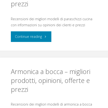
prezzi
Recensioni dei migliori modelli di paraschizzi cucina
con informazioni su opinioni dei clienti e prezzi
"Paraschizzi
Continue reading
cucina
–
migliori
Armonica a bocca – migliori
prodotti,
prodotti, opinioni, offerte e
prezzi
opinioni,
offerte
Recensioni dei migliori modelli di armonica a bocca