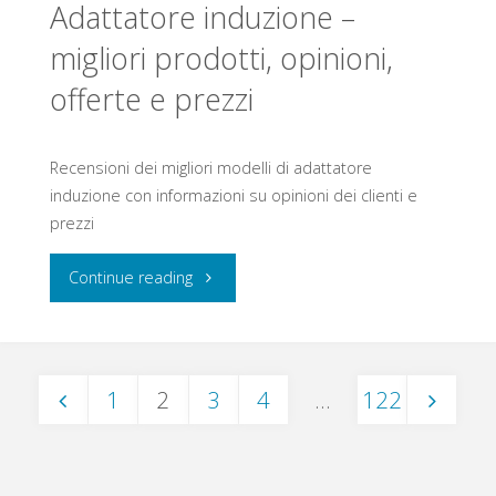
Adattatore induzione –
migliori
migliori prodotti, opinioni,
offerte e prezzi
prodotti,
opinioni,
Recensioni dei migliori modelli di adattatore
offerte
induzione con informazioni su opinioni dei clienti e
prezzi
e
"Adattatore
Continue reading
prezzi"
induzione
–
1
2
3
4
…
122
migliori
Paginazione
prodotti,