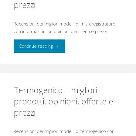
prezzi
Recensioni dei migliori modelli di microregistratore
con informazioni su opinioni dei clienti e prezzi
"Microregistratore
Continue reading
–
migliori
prodotti,
Termogenico – migliori
opinioni,
prodotti, opinioni, offerte e
prezzi
offerte
e
Recensioni dei migliori modelli di termogenico con