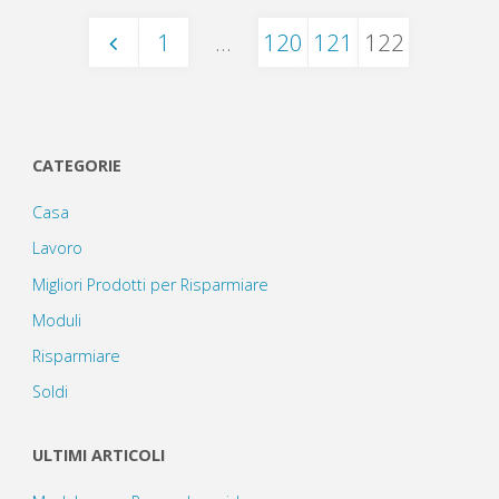
migliori
1
…
120
121
122
prodotti,
Paginazione
opinioni,
degli
offerte
CATEGORIE
e
Casa
articoli
Lavoro
prezzi"
Migliori Prodotti per Risparmiare
Moduli
Risparmiare
Soldi
ULTIMI ARTICOLI