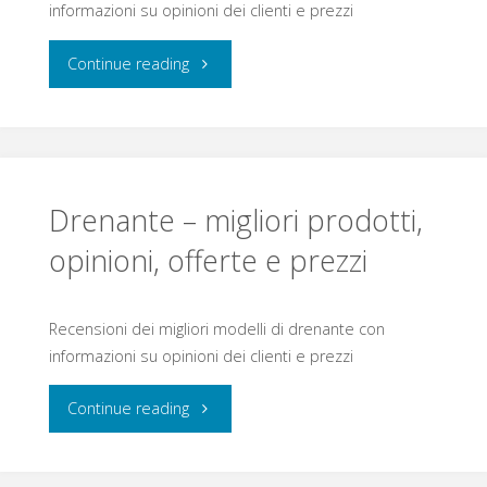
prezzi"
informazioni su opinioni dei clienti e prezzi
"Termogenico
Continue reading
–
migliori
prodotti,
Drenante – migliori prodotti,
opinioni,
opinioni, offerte e prezzi
offerte
Recensioni dei migliori modelli di drenante con
e
informazioni su opinioni dei clienti e prezzi
prezzi"
"Drenante
Continue reading
–