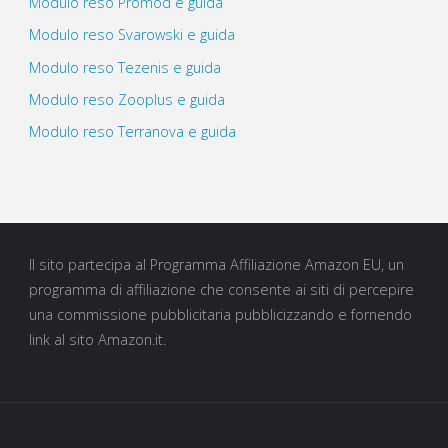
Modulo reso Promod e guida
Modulo reso Svarowski e guida
Modulo reso Tezenis e guida
Modulo reso Zooplus e guida
Modulo reso Terranova e guida
Il sito partecipa al Programma Affiliazione Amazon EU, un
programma di affiliazione che consente ai siti di percepire
una commissione pubblicitaria pubblicizzando e fornendo
link al sito Amazon.it.