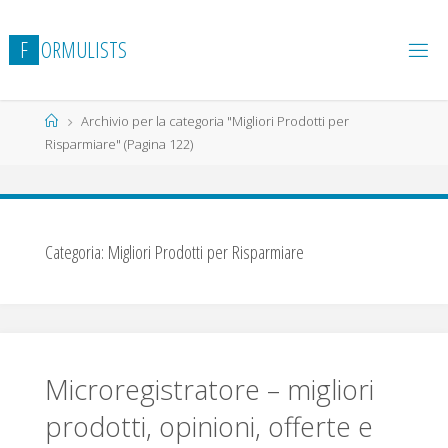
Salta
al
F
O
R
M
U
L
I
S
T
S
contenuto
Home
Archivio per la categoria "Migliori Prodotti per
Risparmiare"
(Pagina 122)
Categoria:
Migliori Prodotti per Risparmiare
Microregistratore – migliori
prodotti, opinioni, offerte e