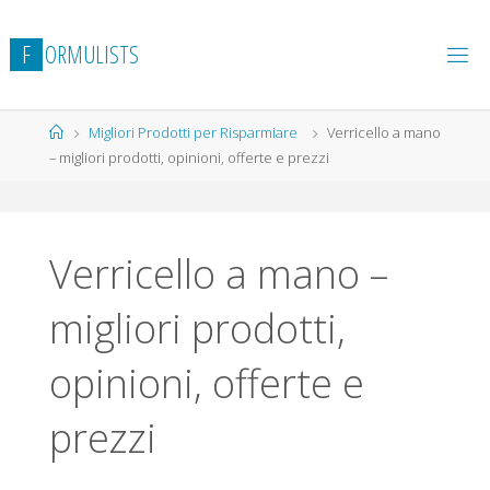
Salta
al
F
O
R
M
U
L
I
S
T
S
contenuto
Home
Migliori Prodotti per Risparmiare
Verricello a mano
– migliori prodotti, opinioni, offerte e prezzi
Verricello a mano –
migliori prodotti,
opinioni, offerte e
prezzi