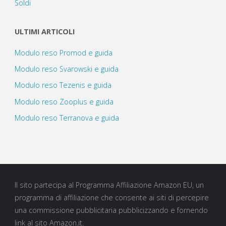
Soldi
ULTIMI ARTICOLI
Modulo reso Promod e guida
Modulo reso Svarowski e guida
Modulo reso Tezenis e guida
Modulo reso Zooplus e guida
Modulo reso Terranova e guida
Il sito partecipa al Programma Affiliazione Amazon EU, un
programma di affiliazione che consente ai siti di percepire
una commissione pubblicitaria pubblicizzando e fornendo
link al sito Amazon.it.