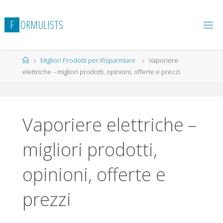
Salta
al
F
O
R
M
U
L
I
S
T
S
contenuto
Home
Migliori Prodotti per Risparmiare
Vaporiere
elettriche – migliori prodotti, opinioni, offerte e prezzi
Vaporiere elettriche –
migliori prodotti,
opinioni, offerte e
prezzi