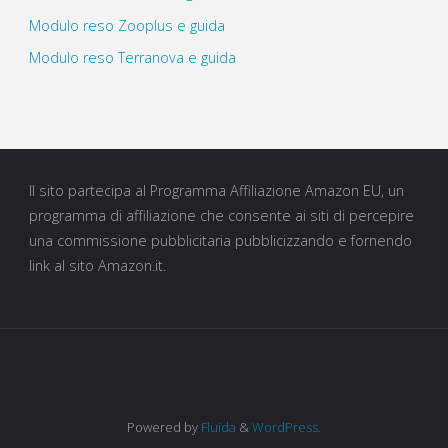
Modulo reso Zooplus e guida
Modulo reso Terranova e guida
Il sito partecipa al Programma Affiliazione Amazon EU, un
programma di affiliazione che consente ai siti di percepire
una commissione pubblicitaria pubblicizzando e fornendo
link al sito Amazon.it.
Powered by
Fluida
&
WordPress.