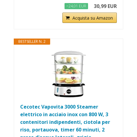
30,99 EUR
−24,01 EUR
Acquista su Amazon
BESTSELLER N. 2
Cecotec Vapovita 3000 Steamer
elettrico in acciaio inox con 800 W, 3
contenitori indipendenti, ciotola per
riso, portauova, timer 60 minuti, 2