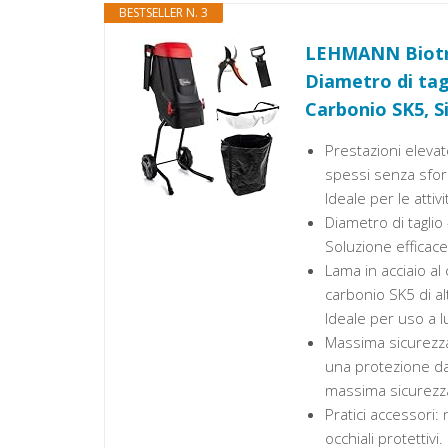
BESTSELLER N. 3
LEHMANN Biotrit
Diametro di tag
Carbonio SK5, Si
Prestazioni elevat
spessi senza sfor
Ideale per le attiv
Diametro di tagli
Soluzione efficace 
Lama in acciaio al
carbonio SK5 di alt
Ideale per uso a l
Massima sicurezza:
una protezione da 
massima sicurezza 
Pratici accessori:
occhiali protettiv