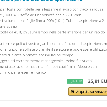
r foglie con rotelle per alleggerire il lavoro con tracolla inclusa,
 ( 3000W ), soffia ad una velocità pari a 270 Km/h
ce il volume delle foglie fino al 90% (10:1). Tubo di aspirazione a 2
iare spazio
colta da 45 lt, chiusura lampo nella parte inferiore per un rapido
nterrete pulito il vostro giardino con la funzione di aspirazione, 
una funzione soffiaggio tramite il selettore e può essere utilizzato
parti di piante o rametti accumulati nel tempo
leggero ed estremamente maneggevole - Velocità a vuoto:
e di aspirazione massima 14 metri cubi / min - Motore con
uminio per allegerire il carico
35,91 E
−3,99 EUR
Acquista su Amazo