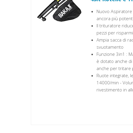
Nuovo Aspiratore pe
ancora più potente
Il trituratore ridu
pezzi per risparm
Ampia sacca di rac
svuotamento
Funzione 3in1 : Ma
è dotato anche di 
anche per tritare 
Ruote integrate, 
14000/min - Volum
rivestimento in all