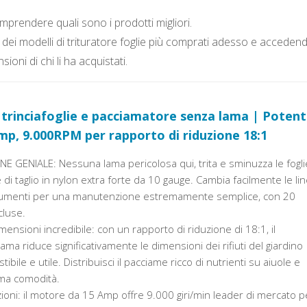
rendere quali sono i prodotti migliori.
dei modelli di trituratore foglie più comprati adesso e acceden
sioni di chi li ha acquistati.
rinciafoglie e pacciamatore senza lama | Poten
p, 9.000RPM per rapporto di riduzione 18:1
 GENIALE: Nessuna lama pericolosa qui, trita e sminuzza le fogli
e di taglio in nylon extra forte da 10 gauge. Cambia facilmente le li
strumenti per una manutenzione estremamente semplice, con 20
cluse.
mensioni incredibile: con un rapporto di riduzione di 18:1, il
lama riduce significativamente le dimensioni dei rifiuti del giardino
ibile e utile. Distribuisci il pacciame ricco di nutrienti su aiuole e
ima comodità.
ioni: il motore da 15 Amp offre 9.000 giri/min leader di mercato p