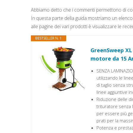
Abbiamo detto che i commenti permettono di comp
In questa parte della guida mostriamo un elenco 
alle pagine dei vari prodotti è visualizzare le recen
BESTSELLER N. 1
GreenSweep XL t
motore da 15 Am
SENZA LAMINAZIONE
utilizzando le line
di taglio senza 
linee aggiuntive in
Riduzione delle di
trituratore senza 
per essere più gest
prati per la mass
Potenza e prestaz