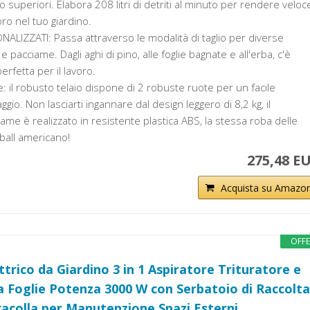
io superiori. Elabora 208 litri di detriti al minuto per rendere veloc
voro nel tuo giardino.
LIZZATI: Passa attraverso le modalità di taglio per diverse
 e pacciame. Dagli aghi di pino, alle foglie bagnate e all'erba, c'è
rfetta per il lavoro.
e: il robusto telaio dispone di 2 robuste ruote per un facile
gio. Non lasciarti ingannare dal design leggero di 8,2 kg, il
lame è realizzato in resistente plastica ABS, la stessa roba delle
ball americano!
275,48 E
Acquista su Amazo
OFF
ttrico da Giardino 3 in 1 Aspiratore Trituratore e
ia Foglie Potenza 3000 W con Serbatoio di Raccolta
Tracolla per Manutenzione Spazi Esterni