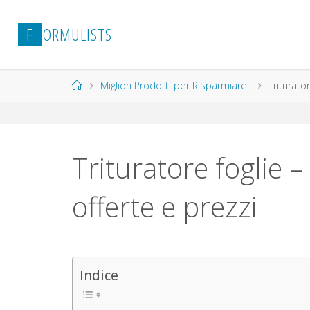
Salta
al
F
O
R
M
U
L
I
S
T
S
contenuto
Home
Migliori Prodotti per Risparmiare
Triturato
Trituratore foglie –
offerte e prezzi
Indice