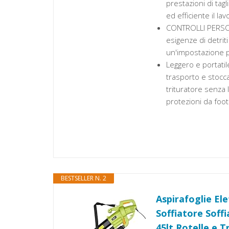
prestazioni di tagl
ed efficiente il la
CONTROLLI PERSONA
esigenze di detriti
un'impostazione pe
Leggero e portatil
trasporto e stoccag
trituratore senza 
protezioni da foot
BESTSELLER N. 2
Aspirafoglie Ele
Soffiatore Soff
45lt Rotelle e 