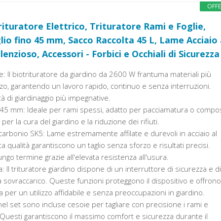
OFF
uratore Elettrico, Trituratore Rami e Foglie,
lio fino 45 mm, Sacco Raccolta 45 L, Lame Acciaio 
lenzioso, Accessori - Forbici e Occhiali di Sicurezza
e: Il biotrituratore da giardino da 2600 W frantuma materiali più
zo, garantendo un lavoro rapido, continuo e senza interruzioni.
ità di giardinaggio più impegnative.
o 45 mm: Ideale per rami spessi, adatto per pacciamatura o compos
per la cura del giardino e la riduzione dei rifiuti.
 carbonio SK5: Lame estremamente affilate e durevoli in acciaio al
a qualità garantiscono un taglio senza sforzo e risultati precisi.
ungo termine grazie all'elevata resistenza all'usura.
 Il trituratore giardino dispone di un interruttore di sicurezza e di
sovraccarico. Queste funzioni proteggono il dispositivo e offrono
per un utilizzo affidabile e senza preoccupazioni in giardino.
 nel set sono incluse cesoie per tagliare con precisione i rami e
i. Questi garantiscono il massimo comfort e sicurezza durante il