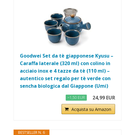
Goodwei Set da tè giapponese Kyusu –
Caraffa laterale (320 ml) con colino in
acciaio inox e 4 tazze da tè (110 ml) –
autentico set regalo per tè verde con
sencha biologica dal Giappone (Umi)
24,99 EUR
−1,50 EUR
Acquista su Amazon
BESTSELLER N. 6