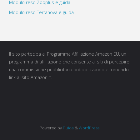
Modulo reso Zooplus e guida
Modulo reso Terranova e guida
Il sito partecipa al Programma Affiliazione Amazon EU, un
programma di affiliazione che consente ai siti di percepire
una commissione pubblicitaria pubblicizzando e fornendo
link al sito Amazon.it.
Powered by
Fluida
&
WordPress.