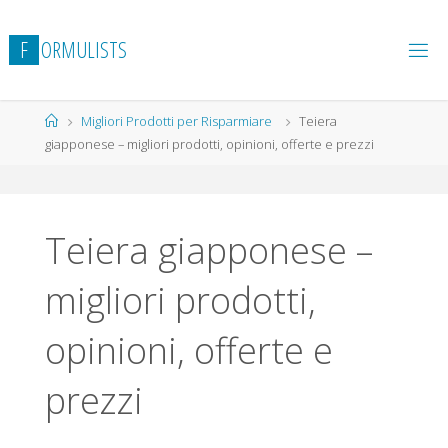
Salta
al
F
O
R
M
U
L
I
S
T
S
contenuto
Home
Migliori Prodotti per Risparmiare
Teiera
giapponese – migliori prodotti, opinioni, offerte e prezzi
Teiera giapponese –
migliori prodotti,
opinioni, offerte e
prezzi