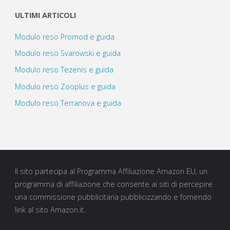
ULTIMI ARTICOLI
Modulo reso Promod e guida
Modulo reso Svarowski e guida
Modulo reso Tezenis e guida
Modulo reso Zooplus e guida
Modulo reso Terranova e guida
Il sito partecipa al Programma Affiliazione Amazon EU, un
programma di affiliazione che consente ai siti di percepire
una commissione pubblicitaria pubblicizzando e fornendo
link al sito Amazon.it.