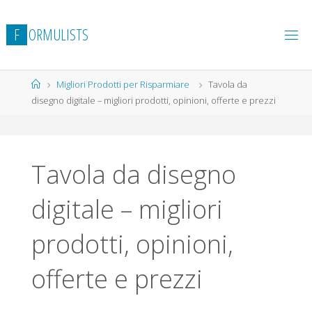
Salta
al
F
O
R
M
U
L
I
S
T
S
contenuto
Home
Migliori Prodotti per Risparmiare
Tavola da
disegno digitale – migliori prodotti, opinioni, offerte e prezzi
Tavola da disegno
digitale – migliori
prodotti, opinioni,
offerte e prezzi