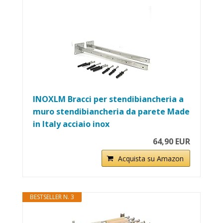
INOXLM Bracci per stendibiancheria a
muro stendibiancheria da parete Made
in Italy acciaio inox
64,90 EUR
Acquista su Amazon
BESTSELLER N. 3