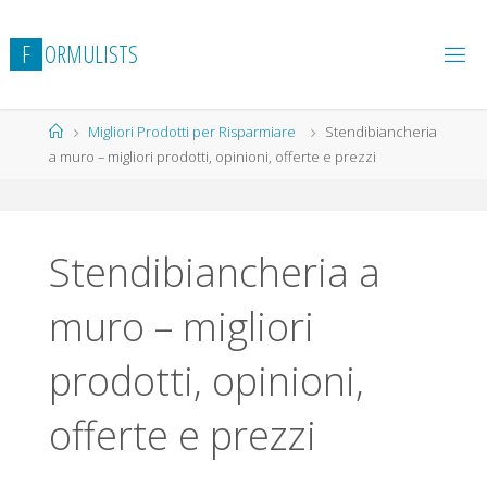
Salta
al
F
O
R
M
U
L
I
S
T
S
contenuto
Home
Migliori Prodotti per Risparmiare
Stendibiancheria
a muro – migliori prodotti, opinioni, offerte e prezzi
Stendibiancheria a
muro – migliori
prodotti, opinioni,
offerte e prezzi