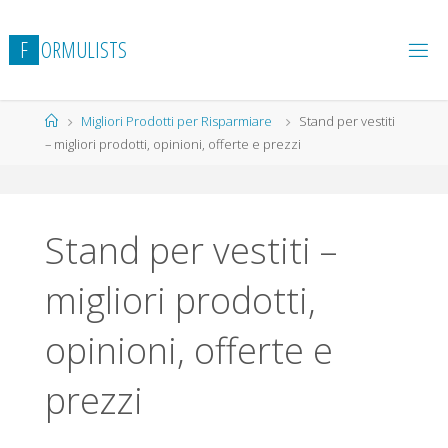
Salta
al
F
O
R
M
U
L
I
S
T
S
contenuto
Home
Migliori Prodotti per Risparmiare
Stand per vestiti
– migliori prodotti, opinioni, offerte e prezzi
Stand per vestiti –
migliori prodotti,
opinioni, offerte e
prezzi