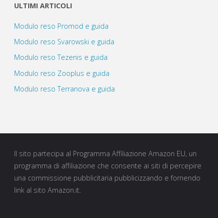
ULTIMI ARTICOLI
Modulo reso Promod e guida
Modulo reso Svarowski e guida
Modulo reso Tezenis e guida
Modulo reso Zooplus e guida
Modulo reso Terranova e guida
Il sito partecipa al Programma Affiliazione Amazon EU, un
programma di affiliazione che consente ai siti di percepire
una commissione pubblicitaria pubblicizzando e fornendo
link al sito Amazon.it.