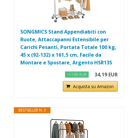
SONGMICS Stand Appendiabiti con
Ruote, Attaccapanni Estensibile per
Carichi Pesanti, Portata Totale 100 kg,
45 x (92-132) x 161,5 cm, Facile da
Montare e Spostare, Argento HSR13S
34,19 EUR
−17,80 EUR
Acquista su Amazon
BESTSELLER N. 3