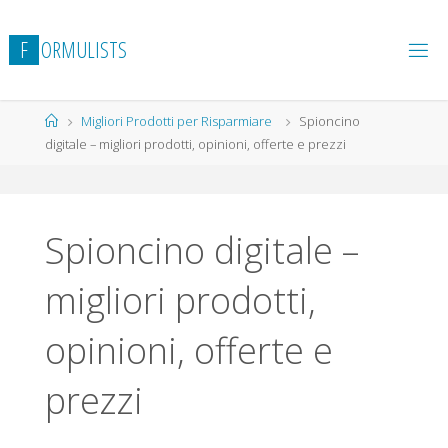
Salta
al
F
O
R
M
U
L
I
S
T
S
contenuto
Home
Migliori Prodotti per Risparmiare
Spioncino
digitale – migliori prodotti, opinioni, offerte e prezzi
Spioncino digitale –
migliori prodotti,
opinioni, offerte e
prezzi