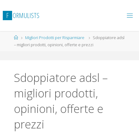
Salta
al
F
O
R
M
U
L
I
S
T
S
contenuto
Home
Migliori Prodotti per Risparmiare
Sdoppiatore adsl
– migliori prodotti, opinioni, offerte e prezzi
Sdoppiatore adsl –
migliori prodotti,
opinioni, offerte e
prezzi