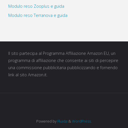
Modulo reso Zooplus e guida
Modulo reso Terranova e guida
Il sito partecipa al Programma Affiliazione Amazon EU, un
programma di affiliazione che consente ai siti di percepire
una commissione pubblicitaria pubblicizzando e fornendo
link al sito Amazon.it.
Powered by
Fluida
&
WordPress.