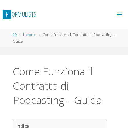
Salta
al
F
O
R
M
U
L
I
S
T
S
contenuto
Home
Lavoro
Come Funziona il Contratto di Podcasting –
Guida
Come Funziona il
Contratto di
Podcasting – Guida
Indice