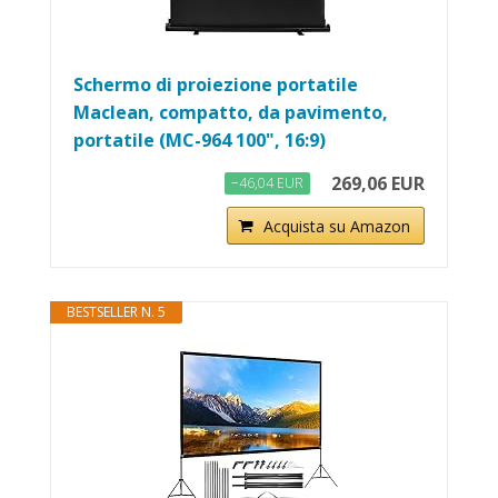
Schermo di proiezione portatile
Maclean, compatto, da pavimento,
portatile (MC-964 100", 16:9)
269,06 EUR
−46,04 EUR
Acquista su Amazon
BESTSELLER N. 5