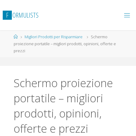
Salta
al
F
O
R
M
U
L
I
S
T
S
contenuto
Home
Migliori Prodotti per Risparmiare
Schermo
proiezione portatile – migliori prodotti, opinioni, offerte e
prezzi
Schermo proiezione
portatile – migliori
prodotti, opinioni,
offerte e prezzi