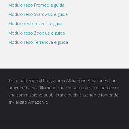
Modulo reso Promod e guida
Modulo reso Svarowski e guida
Modulo reso Tezenis e guida
Modulo reso Zooplus e guida
Modulo reso Terranova e guida
Il sito partecipa al Programma Affiliazione Amazon EU, un
programma di affiliazione che consente ai siti di percepire
una commissione pubblicitaria pubblicizzando e fornendo
link al sito Amazon.it.