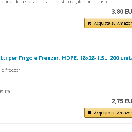
zione, della stessa misura, nastro regalo non incluso
3,80 E
Acquista su Amazo
tti per Frigo e Freezer, HDPE, 18x28-1,5L, 200 unit
o e freezer
m
iusura
2,75 E
Acquista su Amazo