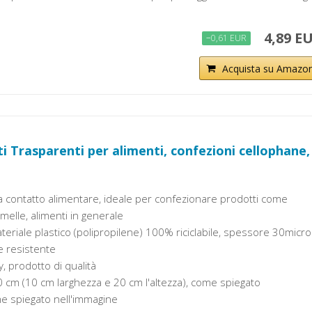
4,89 E
−0,61 EUR
Acquista su Amazo
i Trasparenti per alimenti, confezioni cellophane,
a contatto alimentare, ideale per confezionare prodotti come
ramelle, alimenti in generale
teriale plastico (polipropilene) 100% riciclabile, spessore 30micr
e resistente
, prodotto di qualità
 cm (10 cm larghezza e 20 cm l'altezza), come spiegato
e spiegato nell'immagine