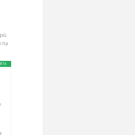
più
i ha
ERTA
e
a