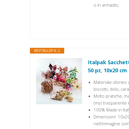
o in armadio;
BESTSELLER N. 2
Italpak Sacchett
50 pz, 10x20 cm
Materiale idoneo 
biscotti, dolci, ca
Molto pratiche, ma
(my) trasparente 
100% Made in Italy
Dimensioni: 10x20
nell'immagine com