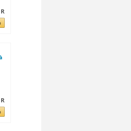
UR
n
à
UR
n