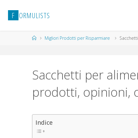
Salta
al
F
O
R
M
U
L
I
S
T
S
contenuto
Home
Migliori Prodotti per Risparmiare
Sacchetti
Sacchetti per alimen
prodotti, opinioni, 
Indice