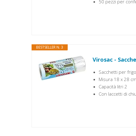
50 pezzi per confe
BESTSELLER N. 3
Virosac - Sacche
Sacchetti per frig
Misura 18 x 28 c
Capacità litri 2
Con laccetti di ch