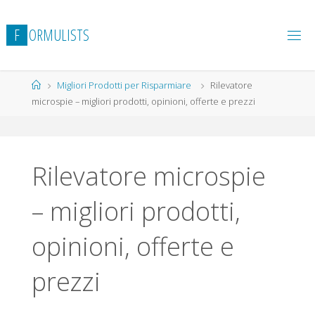
Salta
al
F
O
R
M
U
L
I
S
T
S
contenuto
Home
Migliori Prodotti per Risparmiare
Rilevatore
microspie – migliori prodotti, opinioni, offerte e prezzi
Rilevatore microspie
– migliori prodotti,
opinioni, offerte e
prezzi