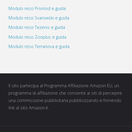
Modulo reso Promod e guida
Modulo reso Svarowski e guida
Modulo reso Tezenis e guida
Modulo reso Zooplus e guida
Modulo reso Terranova e guida
Il sito partecipa al Programma Affiliazione Amazon EU, un
programma di affiliazione che consente ai siti di percepire
una commissione pubblicitaria pubblicizzando e fornendo
link al sito Amazon.it.