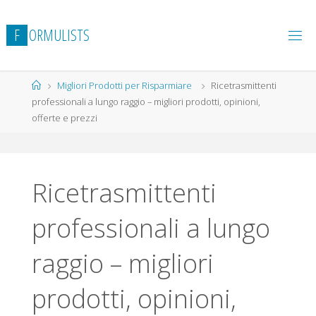
Salta
al
F
O
R
M
U
L
I
S
T
S
contenuto
Home
Migliori Prodotti per Risparmiare
Ricetrasmittenti
professionali a lungo raggio – migliori prodotti, opinioni,
offerte e prezzi
Ricetrasmittenti
professionali a lungo
raggio – migliori
prodotti, opinioni,