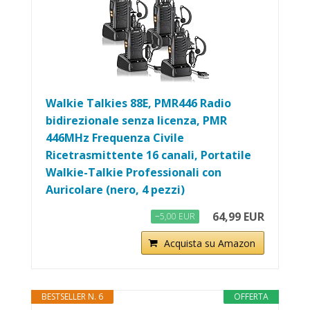
Walkie Talkies 88E, PMR446 Radio
bidirezionale senza licenza, PMR
446MHz Frequenza Civile
Ricetrasmittente 16 canali, Portatile
Walkie-Talkie Professionali con
Auricolare (nero, 4 pezzi)
64,99 EUR
−5,00 EUR
Acquista su Amazon
BESTSELLER N. 6
OFFERTA