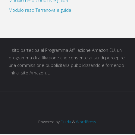
Modulo reso Zooplus e guida
Modulo reso Terranova e guida
Il sito partecipa al Programma Affiliazione Amazon EU, un
programma di affiliazione che consente ai siti di percepire
una commissione pubblicitaria pubblicizzando e fornendo
link al sito Amazon.it.
Powered by
Fluida
&
WordPress.