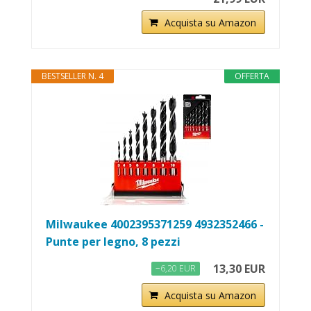
Acquista su Amazon
BESTSELLER N. 4
OFFERTA
Milwaukee 4002395371259 4932352466 -
Punte per legno, 8 pezzi
13,30 EUR
−6,20 EUR
Acquista su Amazon