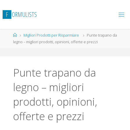
Salta
al
F
O
R
M
U
L
I
S
T
S
contenuto
Home
Migliori Prodotti per Risparmiare
Punte trapano da
legno – migliori prodotti, opinioni, offerte e prezzi
Punte trapano da
legno – migliori
prodotti, opinioni,
offerte e prezzi