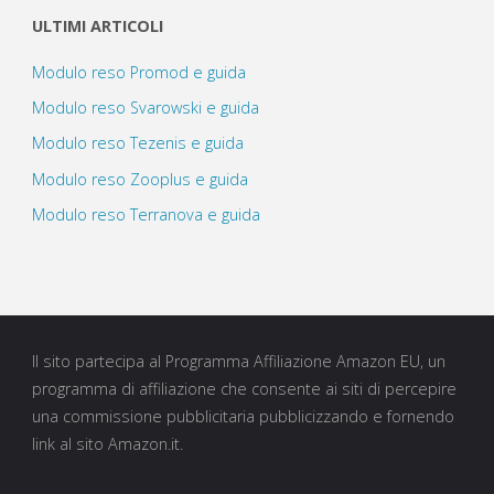
ULTIMI ARTICOLI
Modulo reso Promod e guida
Modulo reso Svarowski e guida
Modulo reso Tezenis e guida
Modulo reso Zooplus e guida
Modulo reso Terranova e guida
Il sito partecipa al Programma Affiliazione Amazon EU, un
programma di affiliazione che consente ai siti di percepire
una commissione pubblicitaria pubblicizzando e fornendo
link al sito Amazon.it.