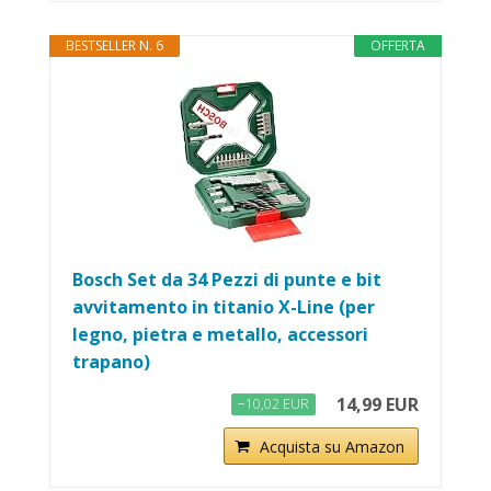
BESTSELLER N. 6
OFFERTA
Bosch Set da 34 Pezzi di punte e bit
avvitamento in titanio X-Line (per
legno, pietra e metallo, accessori
trapano)
14,99 EUR
−10,02 EUR
Acquista su Amazon