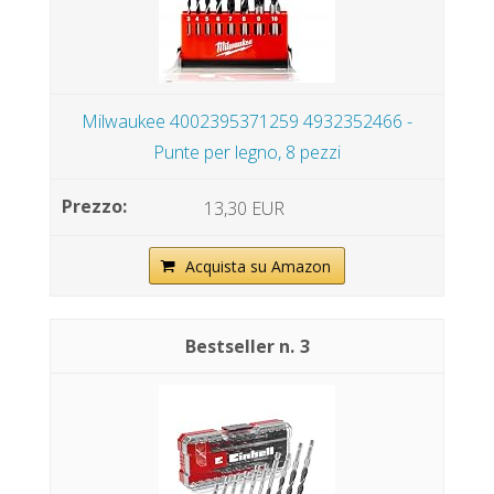
Milwaukee 4002395371259 4932352466 -
Punte per legno, 8 pezzi
13,30 EUR
Acquista su Amazon
3