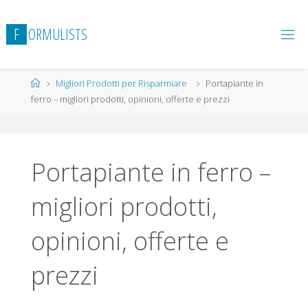
Salta
al
F
O
R
M
U
L
I
S
T
S
contenuto
Home
Migliori Prodotti per Risparmiare
Portapiante in
ferro – migliori prodotti, opinioni, offerte e prezzi
Portapiante in ferro –
migliori prodotti,
opinioni, offerte e
prezzi