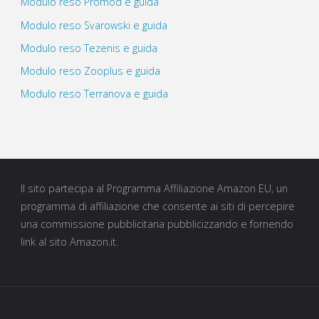
Modulo reso Promod e guida
Modulo reso Svarowski e guida
Modulo reso Tezenis e guida
Modulo reso Zooplus e guida
Modulo reso Terranova e guida
Il sito partecipa al Programma Affiliazione Amazon EU, un
programma di affiliazione che consente ai siti di percepire
una commissione pubblicitaria pubblicizzando e fornendo
link al sito Amazon.it.