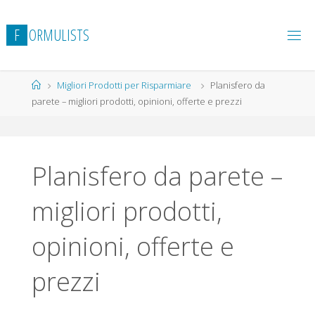
Salta
al
F
O
R
M
U
L
I
S
T
S
contenuto
Home
Migliori Prodotti per Risparmiare
Planisfero da
parete – migliori prodotti, opinioni, offerte e prezzi
Planisfero da parete –
migliori prodotti,
opinioni, offerte e
prezzi