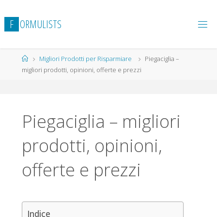
Salta
al
F
O
R
M
U
L
I
S
T
S
contenuto
Home
Migliori Prodotti per Risparmiare
Piegaciglia –
migliori prodotti, opinioni, offerte e prezzi
Piegaciglia – migliori
prodotti, opinioni,
offerte e prezzi
Indice