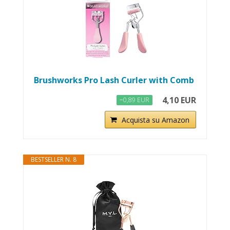
Brushworks Pro Lash Curler with Comb
4,10 EUR
−0,89 EUR
Acquista su Amazon
BESTSELLER N. 8