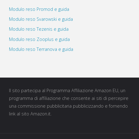
Modulo reso Promod e guida
Modulo reso Svarowski e guida
Modulo reso Tezenis e guida
Modulo reso Zooplus e guida
Modulo reso Terranova e guida
Il sito partecipa al Programma Affiliazione Amazon EU, un
programma di affiliazione che consente ai siti di percepire
una commissione pubblicitaria pubblicizzando e fornendo
link al sito Amazon.it.