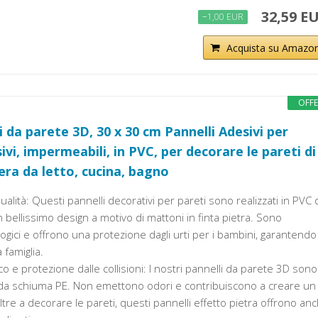
32,59 E
−1,00 EUR
Acquista su Amazo
OFF
i da parete 3D, 30 x 30 cm Pannelli Adesivi per
vi, impermeabili, in PVC, per decorare le pareti di
ra da letto, cucina, bagno
ualità: Questi pannelli decorativi per pareti sono realizzati in PVC 
un bellissimo design a motivo di mattoni in finta pietra. Sono
ogici e offrono una protezione dagli urti per i bambini, garantendo 
 famiglia.
o e protezione dalle collisioni: I nostri pannelli da parete 3D sono
bida schiuma PE. Non emettono odori e contribuiscono a creare un
re a decorare le pareti, questi pannelli effetto pietra offrono an