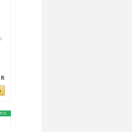
o
UR
n
ERTA