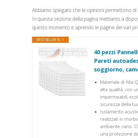
Abbiamo spiegato che le opinioni permettono di ca
In questa sezione della pagina mettiamo a disposi
questo momento e aprendo le pagine dei vari prodo
BESTSELLER N. 1
40 pezzi Pannell
Pareti autoadesi
soggiorno, came
Materiale di Alta Q
alta qualità, con 
impermeabili, ecol
sicurezza della tua
Isolamento acustic
realizzati in mor
ambiente sano. Olt
una protezione dag