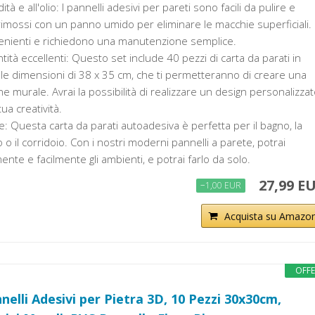
ità e all'olio: I pannelli adesivi per pareti sono facili da pulire e
mossi con un panno umido per eliminare le macchie superficiali.
venienti e richiedono una manutenzione semplice.
ità eccellenti: Questo set include 40 pezzi di carta da parati in
lle dimensioni di 38 x 35 cm, che ti permetteranno di creare una
 murale. Avrai la possibilità di realizzare un design personalizzat
ua creatività.
: Questa carta da parati autoadesiva è perfetta per il bagno, la
o o il corridoio. Con i nostri moderni pannelli a parete, potrai
nte e facilmente gli ambienti, e potrai farlo da solo.
27,99 E
−1,00 EUR
Acquista su Amazo
OFF
lli Adesivi per Pietra 3D, 10 Pezzi 30x30cm,