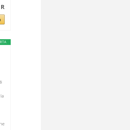
UR
n
ERTA
di
la
che