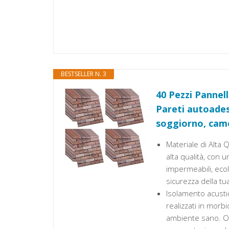
BESTSELLER N. 3
40 Pezzi Pannell
Pareti autoadesi
soggiorno, came
Materiale di Alta Q
alta qualità, con 
impermeabili, ecol
sicurezza della tua
Isolamento acustic
realizzati in mor
ambiente sano. Olt