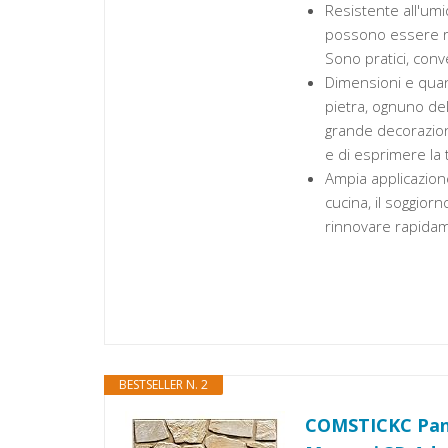
Resistente all'umid
possono essere ri
Sono pratici, con
Dimensioni e quant
pietra, ognuno de
grande decorazione
e di esprimere la t
Ampia applicazione
cucina, il soggiorn
rinnovare rapidame
BESTSELLER N. 2
COMSTICKC Panne