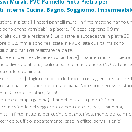
ivi Murali, PVC Pannello Finta Pietra per
ti Interne Cucina, Bagno, Soggiorno, Impermeabil
tiche in pietra】I nostri pannelli murali in finto mattone hanno u
 e sono anche verniciabili a piacere. 10 pezzi coprono 0,9 m².
di alta qualità e resistenti】Le piastrelle autoadesive in pietra 3D
e di 3,5 mm e sono realizzate in PVC di alta qualità, ma sono
ili, quindi facili da realizzare fai da te.
ore e impermeabile, adesivo più forte】I pannelli murali in pietra
e a diversi ambienti, facili da pulire e manutenere. (NOTA: tenere
da stufe o caminetti.)
 e installare】Tagliare solo con le forbici o un taglierino, staccare il
re su qualsiasi superficie pulita e piana. Non sono necessari stuc
nti. Staccare, incollare, fatto!
te e di ampia gamma】 Pannelli murali in pietra 3D per
 come sfondo del soggiorno, camera da letto, bar, lavanderia,
izzi in finto mattone per cucina o bagno, rivestimento del camino
orridoio, ufficio, appartamento, case in affitto, servizi igienici,