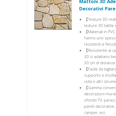
Mattoni 3D Ades
Decorativi Pare
【Texture 3D realis
texture 3D tattile
【Materiali in PVC 
hanno uno spessor
resistenti e flessib
【Resistente al cal
3D si adattano ben
30 cm di distanza 
【Facile da tagliare
supporto e incolla
colla o altri strume
【Gamma convenien
decorazioni murali
sfondo TV, parasch
pareti decorative, c
camper, ecc.