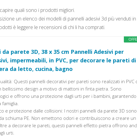
pire quali sono i prodotti migliori.
zione un elenco dei modelli di pannelli adesivi 3d più venduti in
tti è leggere le recensioni di chi li ha comprati.
OFF
i da parete 3D, 38 x 35 cm Pannelli Adesivi per
vi, impermeabili, in PVC, per decorare le pareti di
ra da letto, cucina, bagno
ualità: Questi pannelli decorativi per pareti sono realizzati in PVC 
un bellissimo design a motivo di mattoni in finta pietra. Sono
ogici e offrono una protezione dagli urti per i bambini, garantendo 
 famiglia.
o e protezione dalle collisioni: I nostri pannelli da parete 3D sono
bida schiuma PE. Non emettono odori e contribuiscono a creare un
re a decorare le pareti, questi pannelli effetto pietra offrono an
li urti.