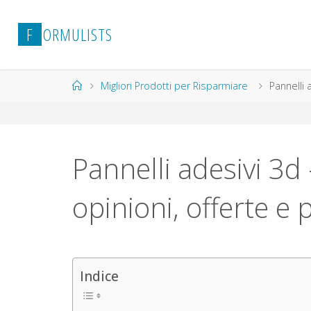
Salta
al
F
O
R
M
U
L
I
S
T
S
contenuto
Home
Migliori Prodotti per Risparmiare
Pannelli 
Pannelli adesivi 3d 
opinioni, offerte e 
Indice