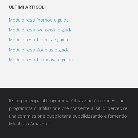
ULTIMI ARTICOLI
Modulo reso Promod e guida
Modulo reso Svarowski e guida
Modulo reso Tezenis e guida
Modulo reso Zooplus e guida
Modulo reso Terranova e guida
Il sito partecipa al Programma Affiliazione Amazon EU, un
programma di affiliazione che consente ai siti di percepire
una commissione pubblicitaria pubblicizzando e fornendo
link al sito Amazon.it.