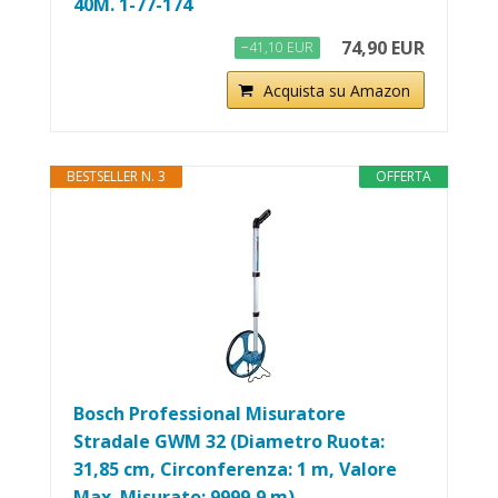
40M. 1-77-174
74,90 EUR
−41,10 EUR
Acquista su Amazon
BESTSELLER N. 3
OFFERTA
Bosch Professional Misuratore
Stradale GWM 32 (Diametro Ruota:
31,85 cm, Circonferenza: 1 m, Valore
Max. Misurato: 9999,9 m)