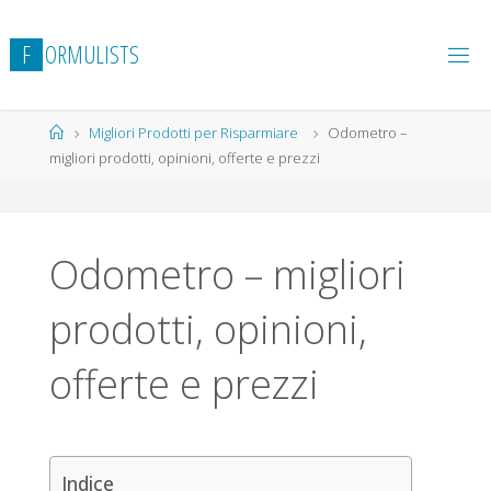
Salta
al
F
O
R
M
U
L
I
S
T
S
contenuto
Home
Migliori Prodotti per Risparmiare
Odometro –
migliori prodotti, opinioni, offerte e prezzi
Odometro – migliori
prodotti, opinioni,
offerte e prezzi
Indice