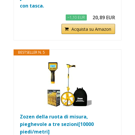
con tasca.
20,89 EUR
−1,10 EUR
Acquista su Amazon
BESTSELLER N. 5
Zozen della ruota di misura,
pieghevole a tre sezioni[10000
piedi/metri]