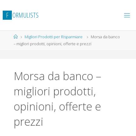
Salta
al
F
O
R
M
U
L
I
S
T
S
contenuto
Home
Migliori Prodotti per Risparmiare
Morsa da banco
– migliori prodotti, opinioni, offerte e prezzi
Morsa da banco –
migliori prodotti,
opinioni, offerte e
prezzi