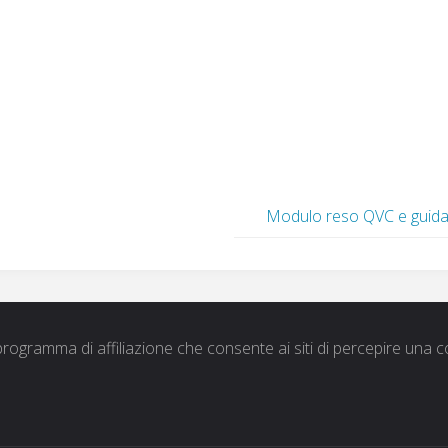
Modulo reso QVC​ e guid
rogramma di affiliazione che consente ai siti di percepire una c