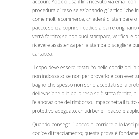
account Yoox o usa il link ricevuto via email con i 
procedura di reso selezionando gli articoli che int
come molti ecommerce, chiederà di stampare o sc
pacco, senza coprire il codice a barre originario
verrà fornito; se non puoi stampare, verifica le o
ricevere assistenza per la stampa o scegliere pu
cartacea.
Il capo deve essere restituito nelle condizioni in c
non indossato se non per provarlo e con eventuali
bagno che spesso non sono accettati se la prote
dell’evasione o la bolla reso se è stata fornita; al
l’elaborazione del rimborso. Impacchetta il tutto
protettivo adeguato, chiudi bene il pacco e applica
Quando consegni il pacco al corriere o lo lasci pre
codice di tracciamento; questa prova è fondamen