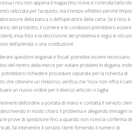
ssa i resi non appena il magazzino riceve e controlla l’articolo, 
to utilizzata per l’acquisto, ma il tempo effettivo perché l’impo
borazione della banca o dell’operatore della carta. Se il reso è
anno del prodotto, il corriere e le condizioni potrebbero essere
o clienti, invia foto e la descrizione del problema e segui le istruzi
ese dell’azienda o una sostituzione.
iderare questioni doganali e fiscali: potrebbe essere necessario
ivo del rientro della merce per evitare problemi in dogana; inolt
 potrebbero richiedere procedure separate per la richiesta di
tosto che ottenere un rimborso, verifica che Yoox non offra il ca
tuare un nuovo ordine per il diverso articolo o taglia.
ferimenti dell’ordine a portata di mano e contatta il servizio clien
o), descrivendo in modo chiaro il problema e allegando immagini s
a le prove di spedizione fino a quando non ricevi la conferma de
ati, fai intervenire il servizio clienti fornendo il numero di