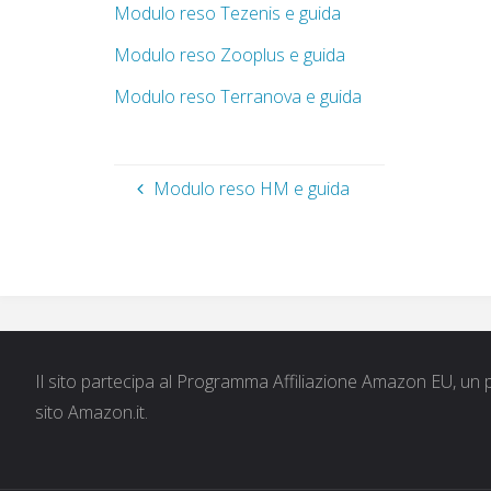
Modulo reso Tezenis e guida
Modulo reso Zooplus e guida
Modulo reso Terranova e guida
Modulo reso HM e guida
Il sito partecipa al Programma Affiliazione Amazon EU, un p
sito Amazon.it.