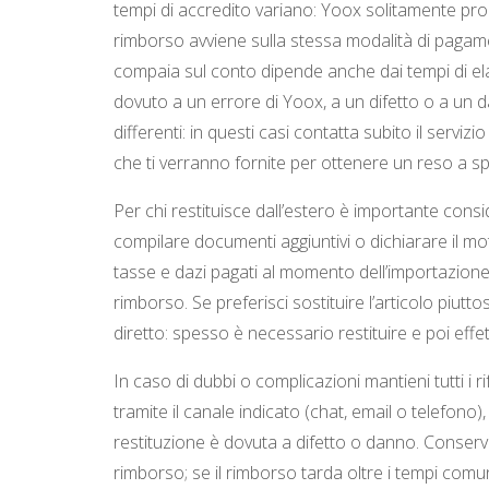
tempi di accredito variano: Yoox solitamente proce
rimborso avviene sulla stessa modalità di pagamen
compaia sul conto dipende anche dai tempi di ela
dovuto a un errore di Yoox, a un difetto o a un d
differenti: in questi casi contatta subito il servizi
che ti verranno fornite per ottenere un reso a sp
Per chi restituisce dall’estero è importante cons
compilare documenti aggiuntivi o dichiarare il mot
tasse e dazi pagati al momento dell’importazione
rimborso. Se preferisci sostituire l’articolo piut
diretto: spesso è necessario restituire e poi effet
In caso di dubbi o complicazioni mantieni tutti i ri
tramite il canale indicato (chat, email o telefon
restituzione è dovuta a difetto o danno. Conserv
rimborso; se il rimborso tarda oltre i tempi comunic