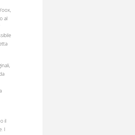
 Yoox,
o al
i
sibile
etta
nali,
 da
a
o il
. I