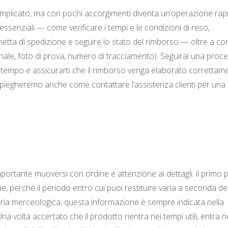
mplicato, ma con pochi accorgimenti diventa un’operazione rap
essenziali — come verificare i tempi e le condizioni di reso,
hetta di spedizione e seguire lo stato del rimborso — oltre a con
iginale, foto di prova, numero di tracciamento). Seguirai una proc
tempo e assicurarti che il rimborso venga elaborato correttame
ti spiegheremo anche come contattare l’assistenza clienti per una
mportante muoversi con ordine e attenzione ai dettagli: il primo
dine, perché il periodo entro cui puoi restituire varia a seconda de
oria merceologica; questa informazione è sempre indicata nella
na volta accertato che il prodotto rientra nei tempi utili, entra n