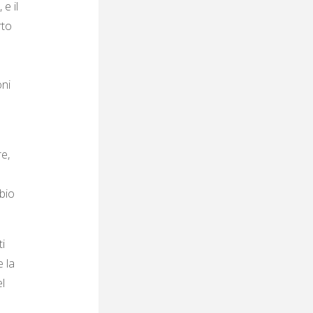
e il
rto
oni
re,
mbio
ti
e la
l