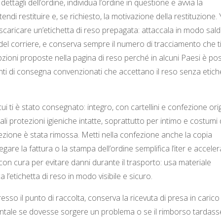
dettagli dell’ordine, individua l’ordine in questione e avvia la
endi restituire e, se richiesto, la motivazione della restituzione.
aricare un’etichetta di reso prepagata: attaccala in modo sald
 del corriere, e conserva sempre il numero di tracciamento che t
pzioni proposte nella pagina di reso perché in alcuni Paesi è pos
nti di consegna convenzionati che accettano il reso senza etich
ui ti è stato consegnato: integro, con cartellini e confezione origi
 protezioni igieniche intatte, soprattutto per intimo e costumi
zione è stata rimossa. Metti nella confezione anche la copia
legare la fattura o la stampa dell’ordine semplifica l’iter e acceler
 con cura per evitare danni durante il trasporto: usa materiale
 l’etichetta di reso in modo visibile e sicuro.
sso il punto di raccolta, conserva la ricevuta di presa in carico 
tale se dovesse sorgere un problema o se il rimborso tardasse