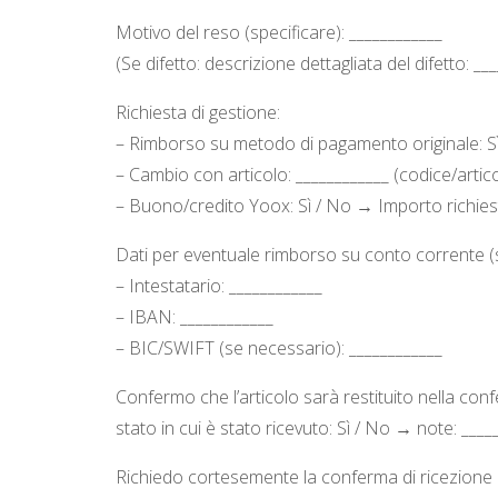
Motivo del reso (specificare): ____________
(Se difetto: descrizione dettagliata del difetto: __
Richiesta di gestione:
– Rimborso su metodo di pagamento originale: Sì
– Cambio con articolo: ____________ (codice/artic
– Buono/credito Yoox: Sì / No → Importo richiest
Dati per eventuale rimborso su conto corrente (
– Intestatario: ____________
– IBAN: ____________
– BIC/SWIFT (se necessario): ____________
Confermo che l’articolo sarà restituito nella confe
stato in cui è stato ricevuto: Sì / No → note: ____
Richiedo cortesemente la conferma di ricezione de