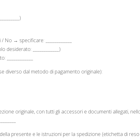
__________)
 / No → specificare: ____________
olo desiderato: ____________)
o: ____________
se diverso dal metodo di pagamento originale):
zione originale, con tutti gli accessori e documenti allegati, nell
________
lla presente e le istruzioni per la spedizione (etichetta di reso 