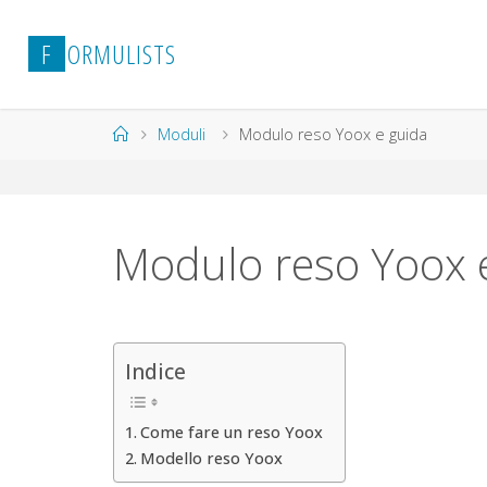
Salta
al
F
O
R
M
U
L
I
S
T
S
contenuto
Home
Moduli
Modulo reso Yoox​ e guida
Modulo reso Yoox​ 
Indice
Come fare un reso Yoox​
Modello reso Yoox​