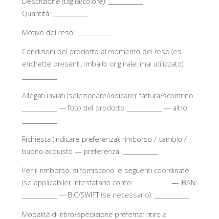
Descrizione (taglia/colore): ____________
Quantità: ____________
Motivo del reso: ____________
Condizioni del prodotto al momento del reso (es.
etichette presenti, imballo originale, mai utilizzato):
____________
Allegati inviati (selezionare/indicare): fattura/scontrino
____________ — foto del prodotto ____________ — altro
____________
Richiesta (indicare preferenza): rimborso / cambio /
buono acquisto — preferenza: ____________
Per il rimborso, si forniscono le seguenti coordinate
(se applicabile): intestatario conto: ____________ — IBAN:
____________ — BIC/SWIFT (se necessario): ____________
Modalità di ritiro/spedizione preferita: ritiro a