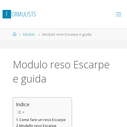
Salta
al
F
O
R
M
U
L
I
S
T
S
contenuto
Home
Moduli
Modulo reso Escarpe e guida
Modulo reso Escarpe
e guida
Indice
Come fare un reso Escarpe
Modello reso Escarpe