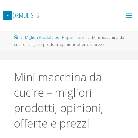
Salta
al
F
O
R
M
U
L
I
S
T
S
contenuto
Home
Migliori Prodotti per Risparmiare
Mini macchina da
cucire – migliori prodotti, opinioni, offerte e prezzi
Mini macchina da
cucire – migliori
prodotti, opinioni,
offerte e prezzi