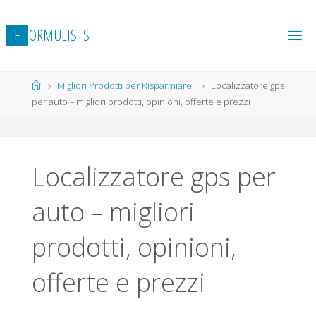
Salta
al
F
O
R
M
U
L
I
S
T
S
contenuto
Home
Migliori Prodotti per Risparmiare
Localizzatore gps
per auto – migliori prodotti, opinioni, offerte e prezzi
Localizzatore gps per
auto – migliori
prodotti, opinioni,
offerte e prezzi