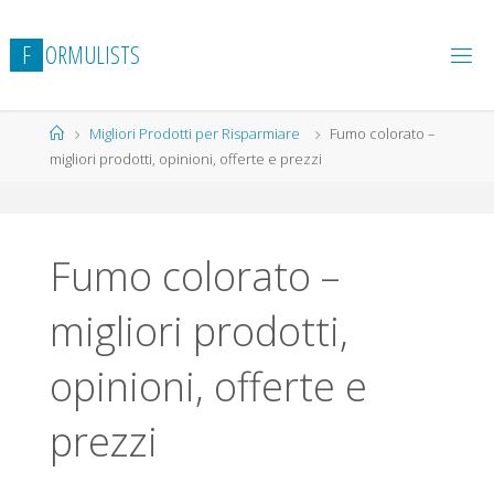
Salta
al
F
O
R
M
U
L
I
S
T
S
contenuto
Home
Migliori Prodotti per Risparmiare
Fumo colorato –
migliori prodotti, opinioni, offerte e prezzi
Fumo colorato –
migliori prodotti,
opinioni, offerte e
prezzi