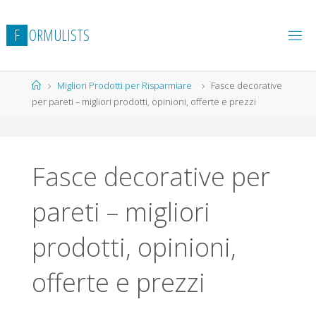
Salta
al
F
O
R
M
U
L
I
S
T
S
contenuto
Home
Migliori Prodotti per Risparmiare
Fasce decorative
per pareti – migliori prodotti, opinioni, offerte e prezzi
Fasce decorative per
pareti – migliori
prodotti, opinioni,
offerte e prezzi