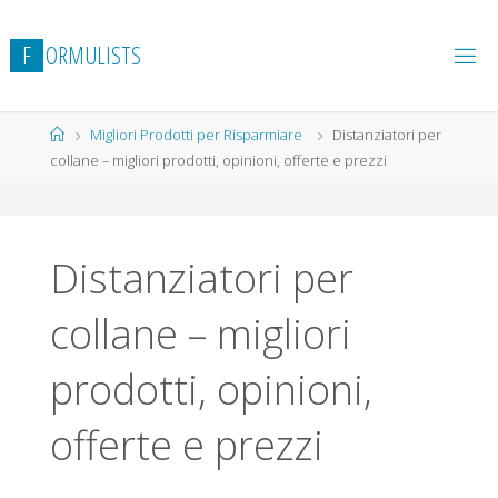
Salta
al
F
O
R
M
U
L
I
S
T
S
contenuto
Home
Migliori Prodotti per Risparmiare
Distanziatori per
collane – migliori prodotti, opinioni, offerte e prezzi
Distanziatori per
collane – migliori
prodotti, opinioni,
offerte e prezzi