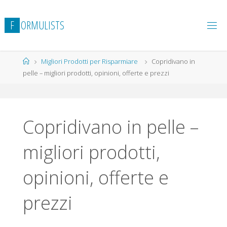
Salta
al
F
O
R
M
U
L
I
S
T
S
contenuto
Home
Migliori Prodotti per Risparmiare
Copridivano in
pelle – migliori prodotti, opinioni, offerte e prezzi
Copridivano in pelle –
migliori prodotti,
opinioni, offerte e
prezzi