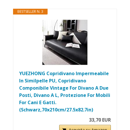
BESTSELLER N. 3
YUEZHONG Copridivano Impermeabile
In Similpelle PU, Copridivano
Componibile Vintage For Divano A Due
Posti, Divano A L, Protezione For Mobili
For Cani E Gatti.
(Schwarz,70x210cm/27.5x82.7in)
33,70 EUR
Acquista su Amazon