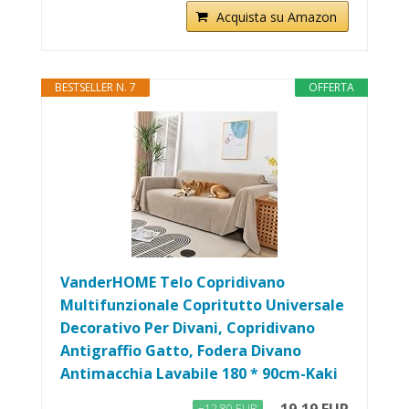
Acquista su Amazon
BESTSELLER N. 7
OFFERTA
VanderHOME Telo Copridivano
Multifunzionale Copritutto Universale
Decorativo Per Divani, Copridivano
Antigraffio Gatto, Fodera Divano
Antimacchia Lavabile 180 * 90cm-Kaki
−12,80 EUR