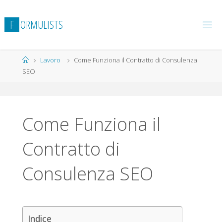
Salta
al
F
O
R
M
U
L
I
S
T
S
contenuto
Home
Lavoro
Come Funziona il Contratto di Consulenza
SEO
Come Funziona il
Contratto di
Consulenza SEO
Indice