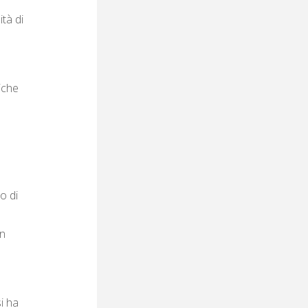
tà di
iche
o di
un
si ha