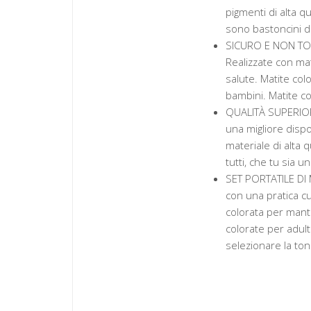
pigmenti di alta q
sono bastoncini di al
SICURO E NON TOSS
Realizzate con mat
salute. Matite col
bambini. Matite col
QUALITÀ SUPERIORE:
una migliore dispo
materiale di alta q
tutti, che tu sia u
SET PORTATILE DI M
con una pratica cu
colorata per mante
colorate per adulti
selezionare la tona