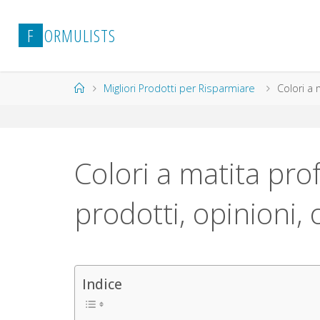
Salta
al
F
O
R
M
U
L
I
S
T
S
contenuto
Home
Migliori Prodotti per Risparmiare
Colori a 
Colori a matita prof
prodotti, opinioni, 
Indice