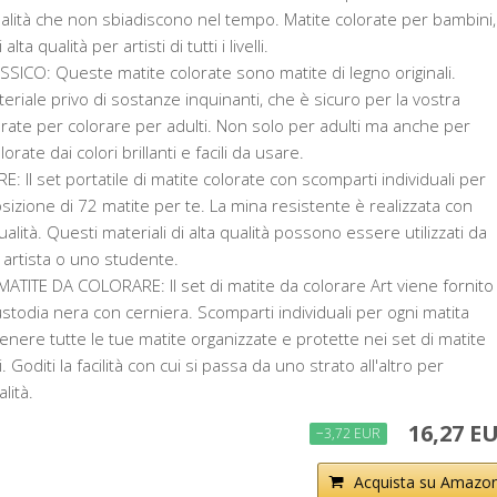
ualità che non sbiadiscono nel tempo. Matite colorate per bambini,
ta qualità per artisti di tutti i livelli.
ICO: Queste matite colorate sono matite di legno originali.
eriale privo di sostanze inquinanti, che è sicuro per la vostra
orate per colorare per adulti. Non solo per adulti ma anche per
orate dai colori brillanti e facili da usare.
 Il set portatile di matite colorate con scomparti individuali per
sizione di 72 matite per te. La mina resistente è realizzata con
ualità. Questi materiali di alta qualità possono essere utilizzati da
n artista o uno studente.
ATITE DA COLORARE: Il set di matite da colorare Art viene fornito
stodia nera con cerniera. Scomparti individuali per ogni matita
nere tutte le tue matite organizzate e protette nei set di matite
. Goditi la facilità con cui si passa da uno strato all'altro per
lità.
16,27 E
−3,72 EUR
Acquista su Amazo