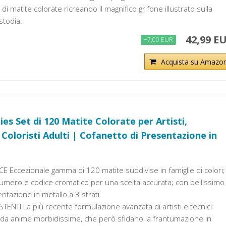
di matite colorate ricreando il magnifico grifone illustrato sulla
stodia.
42,99 E
−7,00 EUR
Acquista su Amazo
ies Set di 120 Matite Colorate per Artisti,
 Coloristi Adulti | Cofanetto di Presentazione in
E Eccezionale gamma di 120 matite suddivise in famiglie di colori;
umero e codice cromatico per una scelta accurata; con bellissimo
ntazione in metallo a 3 strati.
ENTI La più recente formulazione avanzata di artisti e tecnici
 da anime morbidissime, che però sfidano la frantumazione in