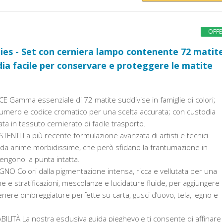
OFF
lies - Set con cerniera lampo contenente 72 matit
dia facile per conservare e proteggere le matite
E Gamma essenziale di 72 matite suddivise in famiglie di colori;
umero e codice cromatico per una scelta accurata; con custodia
cata in tessuto cernierato di facile trasporto.
ENTI La più recente formulazione avanzata di artisti e tecnici
 da anime morbidissime, che però sfidano la frantumazione in
ngono la punta intatta.
NO Colori dalla pigmentazione intensa, ricca e vellutata per una
 e stratificazioni, mescolanze e lucidature fluide, per aggiungere
nere ombreggiature perfette su carta, gusci d’uovo, tela, legno e
ILITÀ La nostra esclusiva guida pieghevole ti consente di affinare