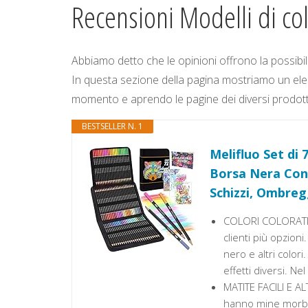
Recensioni Modelli di col
Abbiamo detto che le opinioni offrono la possibili
In questa sezione della pagina mostriamo un elenc
momento e aprendo le pagine dei diversi prodotti è 
BESTSELLER N. 1
Melifluo Set di
Borsa Nera Con 
Schizzi, Ombreg
COLORI COLORATI E
clienti più opzioni
nero e altri color
effetti diversi. N
MATITE FACILI E A
hanno mine morbide