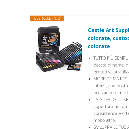
BESTSELLER N. 2
Castle Art Supp
colorate, custo
colorate
TUTTO PIÙ SEMPLIC
dotate di nome, n
protettiva stratifi
MORBIDE MA RESIST
interni, composta
pressione e mante
LA GIOIA DEL DISEG
copertura uniforme
consistenza e otte
molto altro.
SVILUPPA LE TUE AB