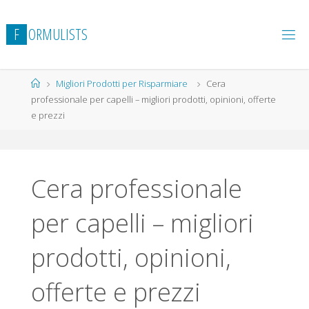
Salta
al
F
O
R
M
U
L
I
S
T
S
contenuto
Home
Migliori Prodotti per Risparmiare
Cera
professionale per capelli – migliori prodotti, opinioni, offerte
e prezzi
Cera professionale
per capelli – migliori
prodotti, opinioni,
offerte e prezzi